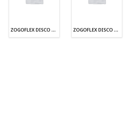
· Tenemos criadero propio con Núcleo Zoológico
·30 años de experiencia en el sector
· Cachorros supervisados por equipo veterinario
· Asesoramiento profesional personalizado
ZOGOFLEX DISCO ZISC MINI (16CM) FLUORESCENTE
ZOGOFLEX DISCO ZISC L (21.6CM) FLUORESCENTE
Todo para tu perro