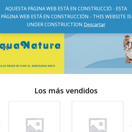
AQUESTA PÀGINA WEB ESTÀ EN CONSTRUCCIÓ - ESTA
PÁGINA WEB ESTÁ EN CONSTRUCCIÓN - THIS WEBSITE IS
UNDER CONSTRUCTION
Descartar
Los más vendidos
¡Somos Aquanatura!
· Tienda especializada en mascotas