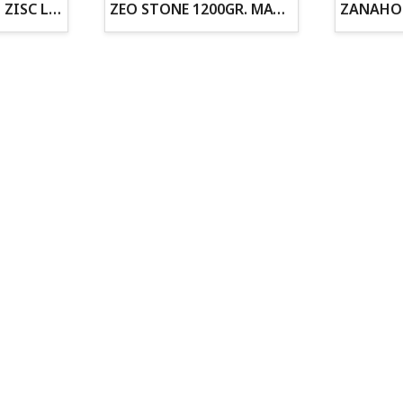
ZOGOFLEX DISCO ZISC L (21.6CM) FLUORESCENTE
ZEO STONE 1200GR. MATERIAL FILTRANTE