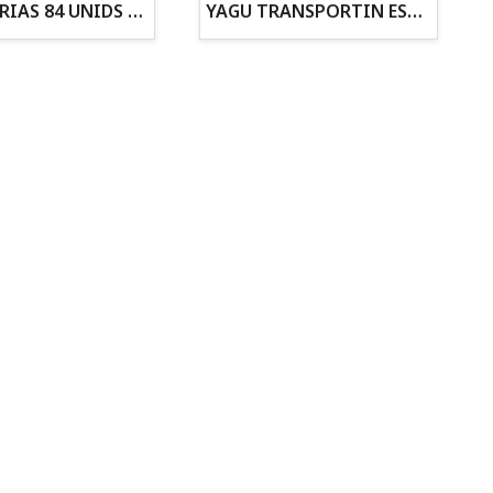
ZANAHORIAS 84 UNIDS EN DISPLAY
YAGU TRANSPORTIN ESPUMA CAMUFLAJE Nº1 36x30x28
Todo para tu gato
Todo para tus
Reptiles y Anfibios