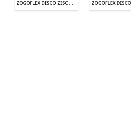
· Cachorros supervisados por equipo veterinario
ZOGOFLEX DISCO ZISC MINI (16CM) FLUORESCENTE
· Asesoramiento profesional personalizado
Todo para tu perro
Todo para tus peces