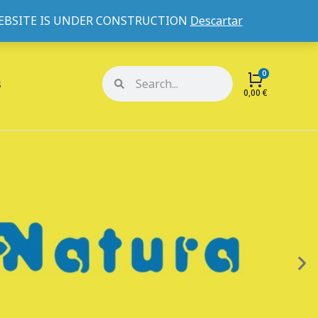
WEBSITE IS UNDER CONSTRUCTION
Descartar
Mi cuenta
Mis pedidos
s
0,00
€