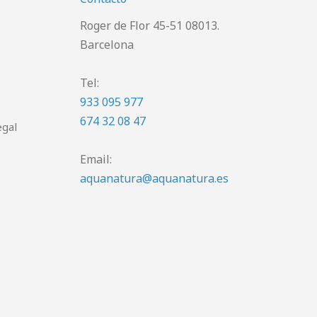
Roger de Flor 45-51 08013.
Barcelona
Tel:
933 095 977
674 32 08 47
egal
Email:
aquanatura@aquanatura.es