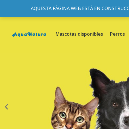
AQUESTA PÀGINA WEB ESTÀ EN CONSTRUCC
933095977
-
933152057
-
933103463
- C/ de Roger de Fl
Mascotas disponibles
Perros