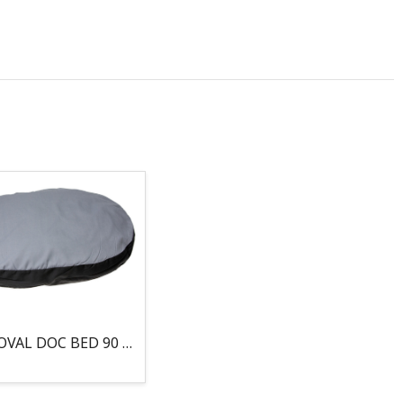
COJIN, OVAL DOC BED 90 X 66 X 10CM GRIS/NEGRO, 95°