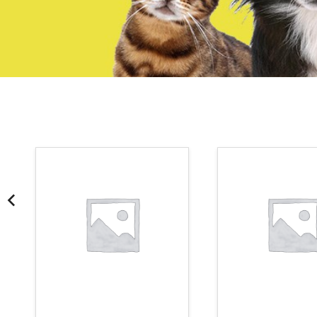
¡Somos Aquanatura!
· Tienda especializada en mascotas
· Tenemos criadero propio con Núcleo Zoológico
·30 años de experiencia en el sector