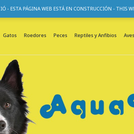
IÓ - ESTA PÁGINA WEB ESTÁ EN CONSTRUCCIÓN - THIS 
or, 45, L'Eixample, 08013 Barcelona |
Sobre nosotros
Gatos
Roedores
Peces
Reptiles y Anfibios
Ave