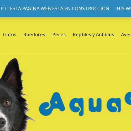
IÓ - ESTA PÁGINA WEB ESTÁ EN CONSTRUCCIÓN - THIS 
or, 45, L'Eixample, 08013 Barcelona |
Sobre nosotros
Gatos
Roedores
Peces
Reptiles y Anfibios
Ave