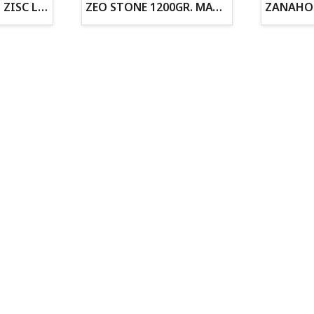
ZOGOFLEX DISCO ZISC L (21.6CM) FLUORESCENTE
ZEO STONE 1200GR. MATERIAL FILTRANTE