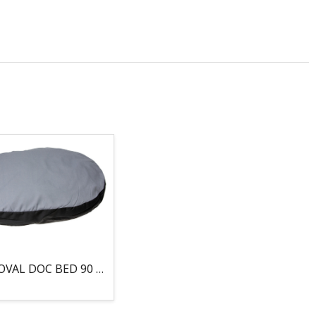
COJIN, OVAL DOC BED 90 X 66 X 10CM GRIS/NEGRO, 95°