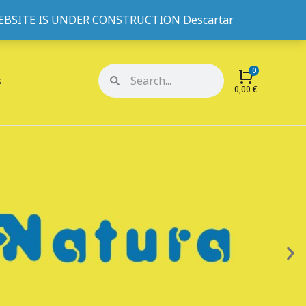
WEBSITE IS UNDER CONSTRUCTION
Descartar
Mi cuenta
Mis pedidos
s
0,00
€