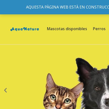
AQUESTA PÀGINA WEB ESTÀ EN CONSTRUCC
933095977
-
933152057
-
933103463
- C/ de Roger de Fl
Mascotas disponibles
Perros