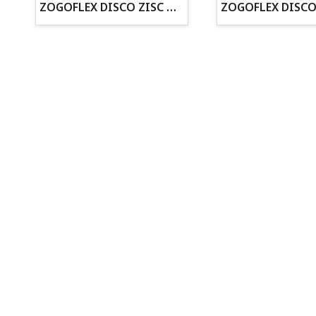
ZOGOFLEX DISCO ZISC MINI (16CM) FLUORESCENTE
Todo para tu perro
Todo para tus peces