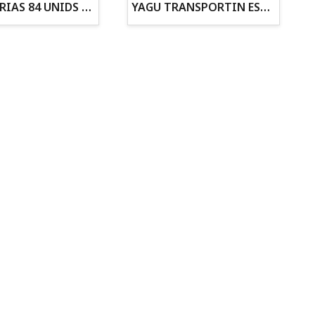
ZANAHORIAS 84 UNIDS EN DISPLAY
YAGU TRANSPORTIN ESPUMA CAMUFLAJE Nº1 36x30x28
Todo para tu gato
Todo para tus
Reptiles y Anfibios