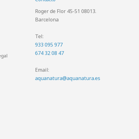
Roger de Flor 45-51 08013.
Barcelona
Tel:
933 095 977
674 32 08 47
egal
Email:
aquanatura@aquanatura.es