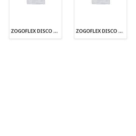
· Tenemos criadero propio con Núcleo Zoológico
·30 años de experiencia en el sector
· Cachorros supervisados por equipo veterinario
· Asesoramiento profesional personalizado
ZOGOFLEX DISCO ZISC MINI (16CM) FLUORESCENTE
ZOGOFLEX DISCO ZISC L (21.6CM) FLUORESCENTE
Todo para tu perro