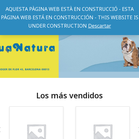
AQUESTA PÀGINA WEB ESTÀ EN CONSTRUCCIÓ - ESTA
PÁGINA WEB ESTÁ EN CONSTRUCCIÓN - THIS WEBSITE IS
UNDER CONSTRUCTION
Descartar
Los más vendidos
¡Somos Aquanatura!
· Tienda especializada en mascotas