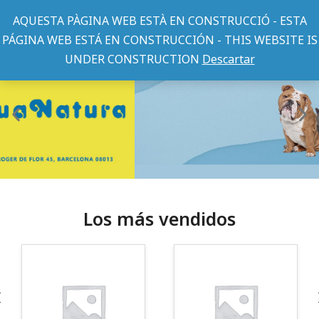
AQUESTA PÀGINA WEB ESTÀ EN CONSTRUCCIÓ - ESTA
PÁGINA WEB ESTÁ EN CONSTRUCCIÓN - THIS WEBSITE IS
UNDER CONSTRUCTION
Descartar
Los más vendidos
¡Somos Aquanatura!