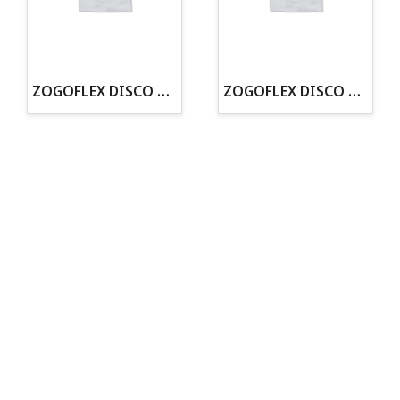
· Tienda especializada en mascotas
· Tenemos criadero propio con Núcleo Zoológico
·30 años de experiencia en el sector
· Cachorros supervisados por equipo veterinario
· Asesoramiento profesional personalizado
ZOGOFLEX DISCO ZISC MINI (16CM) FLUORESCENTE
ZOGOFLEX DISCO ZISC L (21.6CM) FLUORESCENTE
Todo para tu perro