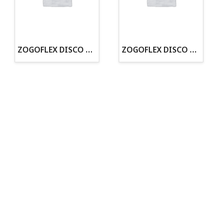
· Tienda especializada en mascotas
· Tenemos criadero propio con Núcleo Zoológico
·30 años de experiencia en el sector
· Cachorros supervisados por equipo veterinario
· Asesoramiento profesional personalizado
ZOGOFLEX DISCO ZISC MINI (16CM) FLUORESCENTE
ZOGOFLEX DISCO ZISC L (21.6CM) FLUORESCENTE
Todo para tu perro