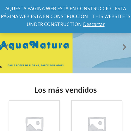
AQUESTA PÀGINA WEB ESTÀ EN CONSTRUCCIÓ - ESTA
PÁGINA WEB ESTÁ EN CONSTRUCCIÓN - THIS WEBSITE IS
UNDER CONSTRUCTION
Descartar
Los más vendidos
¡Somos Aquanatura!