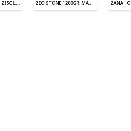
ZOGOFLEX DISCO ZISC L (21.6CM) FLUORESCENTE
ZEO STONE 1200GR. MATERIAL FILTRANTE