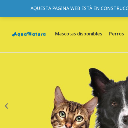
AQUESTA PÀGINA WEB ESTÀ EN CONSTRUCC
933095977
-
933152057
-
933103463
- C/ de Roger de Fl
Mascotas disponibles
Perros