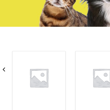
¡Somos Aquanatura!
· Tienda especializada en mascotas
· Tenemos criadero propio con Núcleo Zoológico
·30 años de experiencia en el sector
· Cachorros supervisados por equipo veterinario