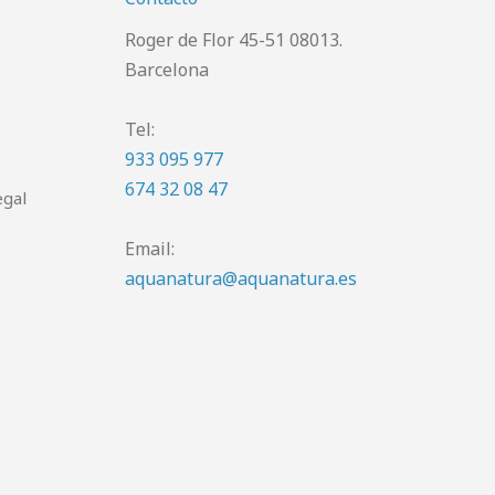
Roger de Flor 45-51 08013.
Barcelona
Tel:
933 095 977
674 32 08 47
egal
Email:
aquanatura@aquanatura.es