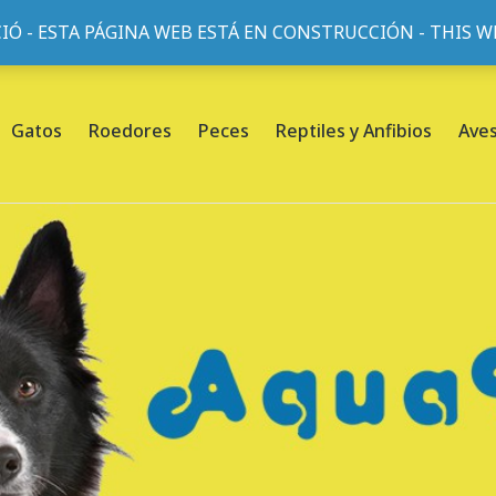
IÓ - ESTA PÁGINA WEB ESTÁ EN CONSTRUCCIÓN - THIS 
or, 45, L'Eixample, 08013 Barcelona |
Sobre nosotros
Gatos
Roedores
Peces
Reptiles y Anfibios
Ave