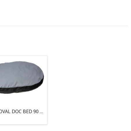
COJIN, OVAL DOC BED 90 X 66 X 10CM GRIS/NEGRO, 95°