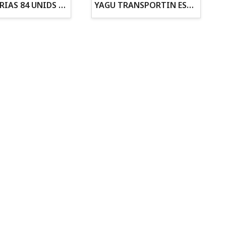
ZANAHORIAS 84 UNIDS EN DISPLAY
YAGU TRANSPORTIN ESPUMA CAMUFLAJE Nº1 36x30x28
Todo para tu gato
Todo para tus
Reptiles y Anfibios