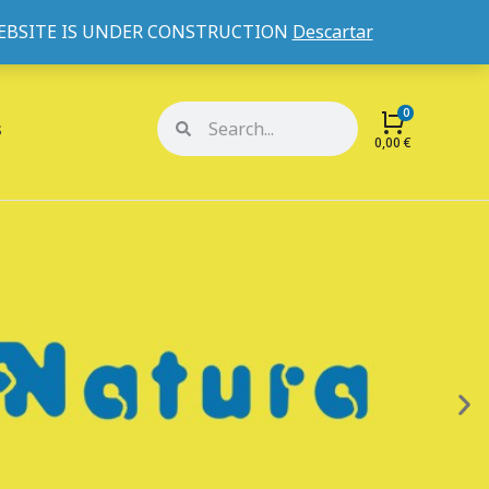
WEBSITE IS UNDER CONSTRUCTION
Descartar
Mi cuenta
Mis pedidos
s
0,00
€