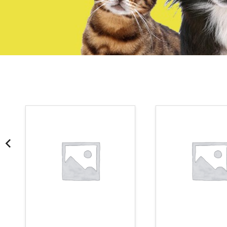
¡Somos Aquanatura!
· Tienda especializada en mascotas
· Tenemos criadero propio con Núcleo Zoológico
·30 años de experiencia en el sector
· Cachorros supervisados por equipo veterinario