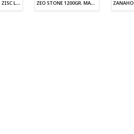
ZOGOFLEX DISCO ZISC L (21.6CM) FLUORESCENTE
ZEO STONE 1200GR. MATERIAL FILTRANTE