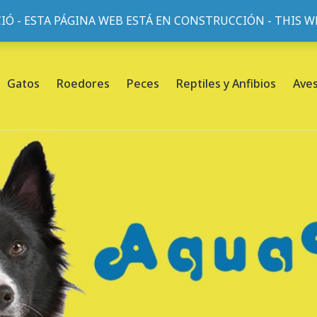
IÓ - ESTA PÁGINA WEB ESTÁ EN CONSTRUCCIÓN - THIS 
or, 45, L'Eixample, 08013 Barcelona |
Sobre nosotros
Gatos
Roedores
Peces
Reptiles y Anfibios
Ave