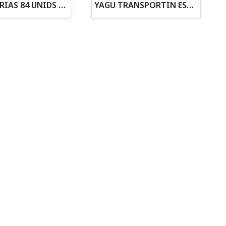
ZANAHORIAS 84 UNIDS EN DISPLAY
YAGU TRANSPORTIN ESPUMA CAMUFLAJE Nº1 36x30x28
Todo para tu gato
Todo para tus
Reptiles y Anfibios