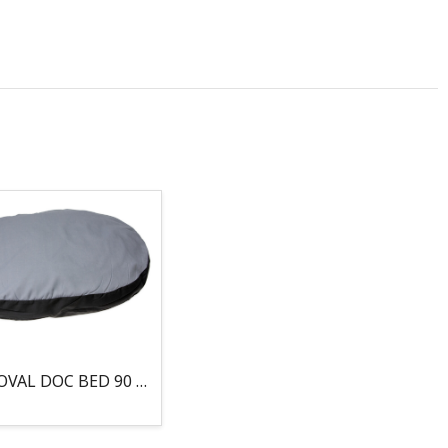
COJIN, OVAL DOC BED 90 X 66 X 10CM GRIS/NEGRO, 95°