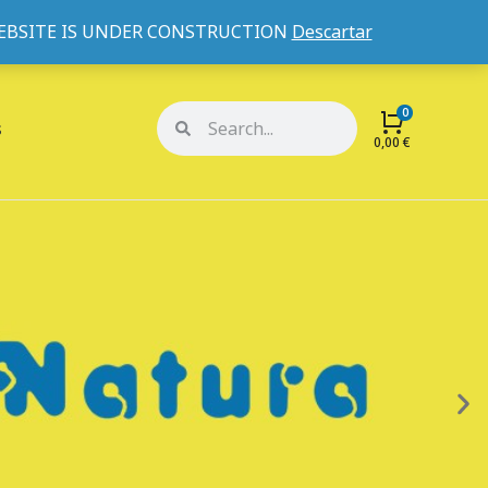
WEBSITE IS UNDER CONSTRUCTION
Descartar
Mi cuenta
Mis pedidos
s
0,00
€