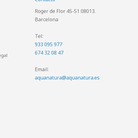
Roger de Flor 45-51 08013.
Barcelona
Tel:
933 095 977
674 32 08 47
egal
Email:
aquanatura@aquanatura.es