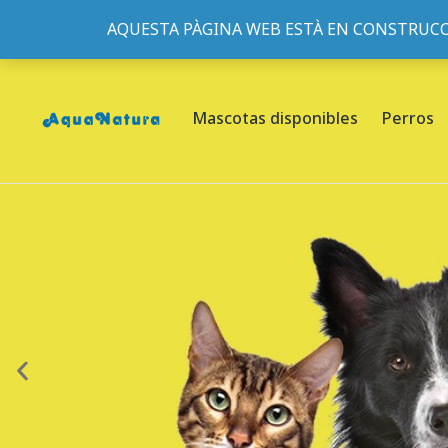
AQUESTA PÀGINA WEB ESTÀ EN CONSTRUCC
933095977
-
933152057
-
933103463
- C/ de Roger de Fl
Mascotas disponibles
Perros