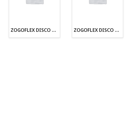
· Tenemos criadero propio con Núcleo Zoológico
·30 años de experiencia en el sector
· Cachorros supervisados por equipo veterinario
· Asesoramiento profesional personalizado
ZOGOFLEX DISCO ZISC MINI (16CM) FLUORESCENTE
ZOGOFLEX DISCO ZISC L (21.6CM) FLUORESCENTE
Todo para tu perro