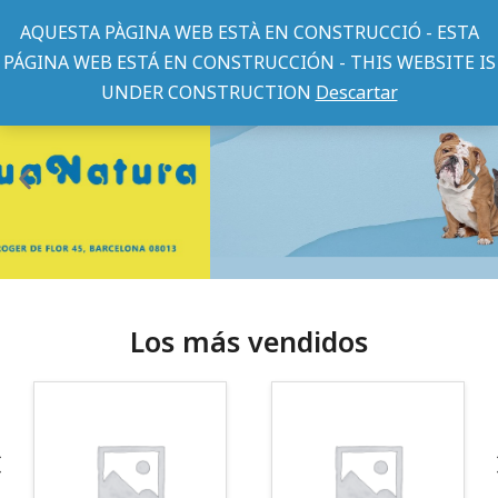
AQUESTA PÀGINA WEB ESTÀ EN CONSTRUCCIÓ - ESTA
PÁGINA WEB ESTÁ EN CONSTRUCCIÓN - THIS WEBSITE IS
UNDER CONSTRUCTION
Descartar
Los más vendidos
¡Somos Aquanatura!
· Tienda especializada en mascotas