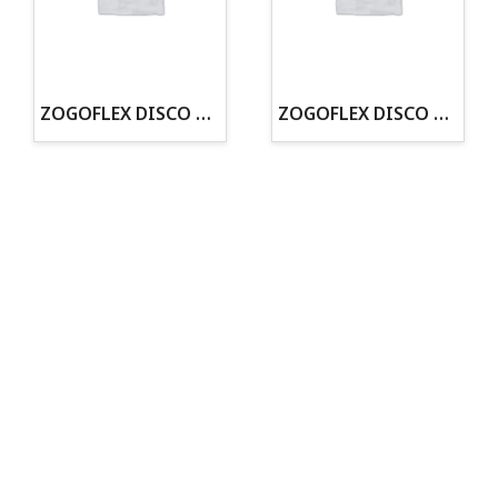
· Tenemos criadero propio con Núcleo Zoológico
·30 años de experiencia en el sector
· Cachorros supervisados por equipo veterinario
· Asesoramiento profesional personalizado
ZOGOFLEX DISCO ZISC MINI (16CM) FLUORESCENTE
ZOGOFLEX DISCO ZISC L (21.6CM) FLUORESCENTE
Todo para tu perro