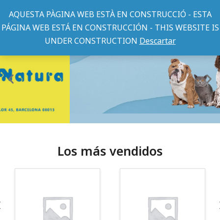
AQUESTA PÀGINA WEB ESTÀ EN CONSTRUCCIÓ - ESTA
PÁGINA WEB ESTÁ EN CONSTRUCCIÓN - THIS WEBSITE IS
UNDER CONSTRUCTION
Descartar
Los más vendidos
¡Somos Aquanatura!
· Tienda especializada en mascotas