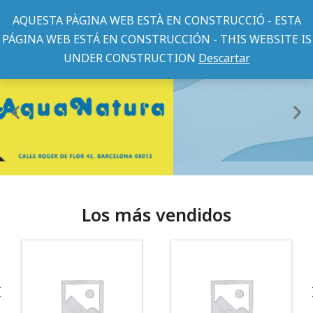
AQUESTA PÀGINA WEB ESTÀ EN CONSTRUCCIÓ - ESTA
PÁGINA WEB ESTÁ EN CONSTRUCCIÓN - THIS WEBSITE IS
UNDER CONSTRUCTION
Descartar
Los más vendidos
¡Somos Aquanatura!