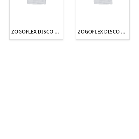
· Tienda especializada en mascotas
· Tenemos criadero propio con Núcleo Zoológico
·30 años de experiencia en el sector
· Cachorros supervisados por equipo veterinario
· Asesoramiento profesional personalizado
ZOGOFLEX DISCO ZISC MINI (16CM) FLUORESCENTE
ZOGOFLEX DISCO ZISC L (21.6CM) FLUORESCENTE
Todo para tu perro