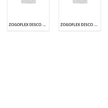
· Tenemos criadero propio con Núcleo Zoológico
·30 años de experiencia en el sector
· Cachorros supervisados por equipo veterinario
· Asesoramiento profesional personalizado
ZOGOFLEX DISCO ZISC MINI (16CM) FLUORESCENTE
ZOGOFLEX DISCO ZISC L (21.6CM) FLUORESCENTE
Todo para tu perro