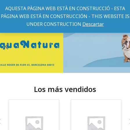
AQUESTA PÀGINA WEB ESTÀ EN CONSTRUCCIÓ - ESTA
PÁGINA WEB ESTÁ EN CONSTRUCCIÓN - THIS WEBSITE IS
UNDER CONSTRUCTION
Descartar
Los más vendidos
¡Somos Aquanatura!
· Tienda especializada en mascotas