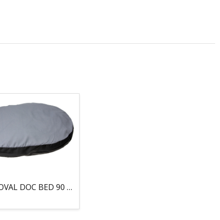
COJIN, OVAL DOC BED 90 X 66 X 10CM GRIS/NEGRO, 95°