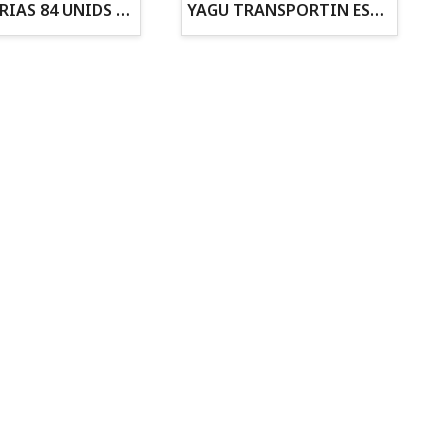
ZANAHORIAS 84 UNIDS EN DISPLAY
YAGU TRANSPORTIN ESPUMA CAMUFLAJE Nº1 36x30x28
Todo para tu gato
Todo para tus
Reptiles y Anfibios