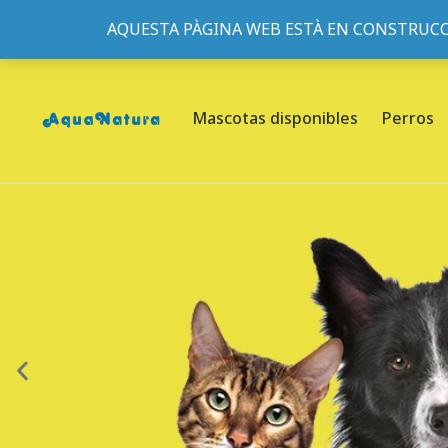
AQUESTA PÀGINA WEB ESTÀ EN CONSTRUCC
933095977
-
933152057
-
933103463
- C/ de Roger de Fl
Mascotas disponibles
Perros