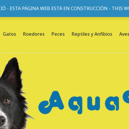
IÓ - ESTA PÁGINA WEB ESTÁ EN CONSTRUCCIÓN - THIS 
or, 45, L'Eixample, 08013 Barcelona |
Sobre nosotros
Gatos
Roedores
Peces
Reptiles y Anfibios
Ave