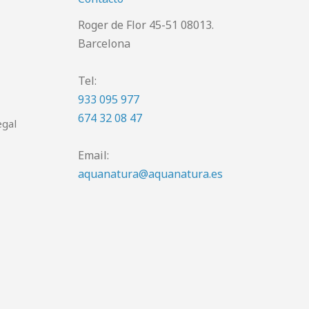
Roger de Flor 45-51 08013.
Barcelona
Tel:
933 095 977
674 32 08 47
egal
Email:
aquanatura@aquanatura.es