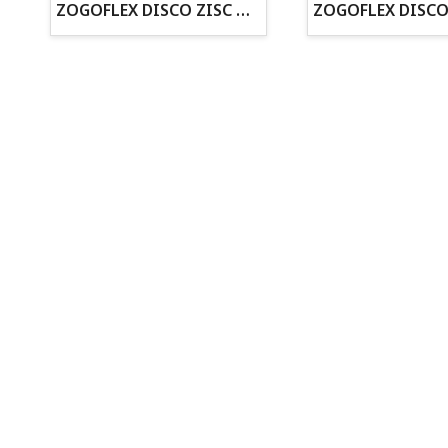
· Cachorros supervisados por equipo veterinario
ZOGOFLEX DISCO ZISC MINI (16CM) FLUORESCENTE
· Asesoramiento profesional personalizado
Todo para tu perro
Todo para tus peces