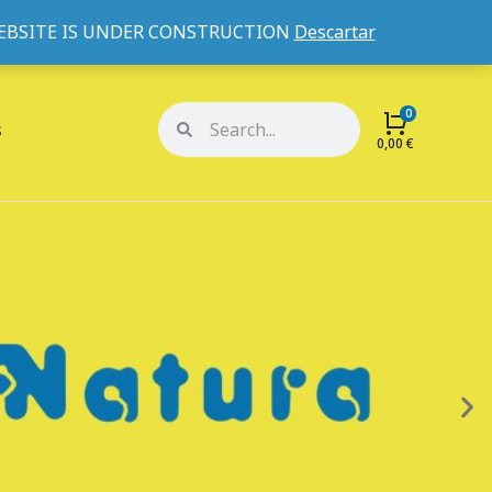
WEBSITE IS UNDER CONSTRUCTION
Descartar
Mi cuenta
Mis pedidos
s
0,00
€