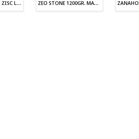
ZOGOFLEX DISCO ZISC L (21.6CM) FLUORESCENTE
ZEO STONE 1200GR. MATERIAL FILTRANTE