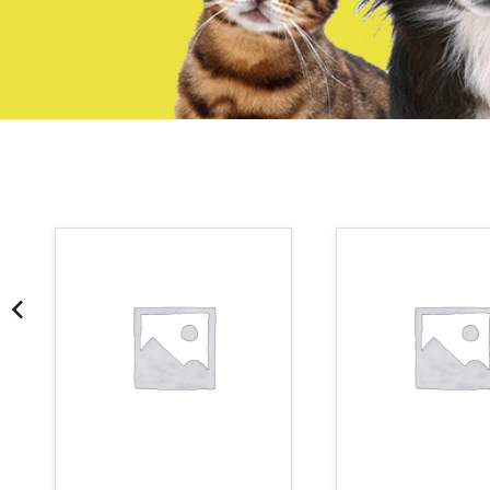
¡Somos Aquanatura!
· Tienda especializada en mascotas
· Tenemos criadero propio con Núcleo Zoológico
·30 años de experiencia en el sector