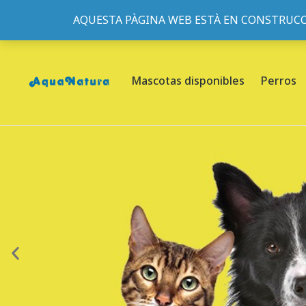
AQUESTA PÀGINA WEB ESTÀ EN CONSTRUCC
933095977
-
933152057
-
933103463
- C/ de Roger de Fl
Mascotas disponibles
Perros