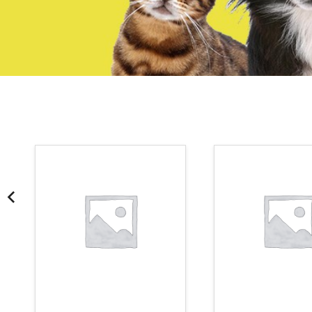
¡Somos Aquanatura!
· Tienda especializada en mascotas
· Tenemos criadero propio con Núcleo Zoológico
·30 años de experiencia en el sector