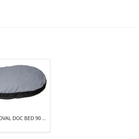
COJIN, OVAL DOC BED 90 X 66 X 10CM GRIS/NEGRO, 95°