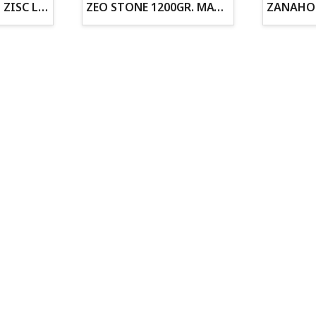
ZOGOFLEX DISCO ZISC L (21.6CM) FLUORESCENTE
ZEO STONE 1200GR. MATERIAL FILTRANTE