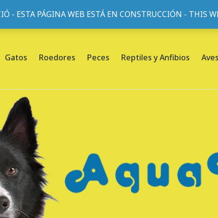
IÓ - ESTA PÁGINA WEB ESTÁ EN CONSTRUCCIÓN - THIS 
or, 45, L'Eixample, 08013 Barcelona |
Sobre nosotros
Gatos
Roedores
Peces
Reptiles y Anfibios
Ave