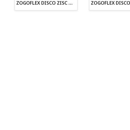
· Cachorros supervisados por equipo veterinario
ZOGOFLEX DISCO ZISC MINI (16CM) FLUORESCENTE
· Asesoramiento profesional personalizado
Todo para tu perro
Todo para tus peces