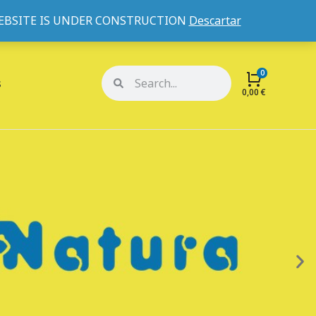
WEBSITE IS UNDER CONSTRUCTION
Descartar
Mi cuenta
Mis pedidos
s
0,00
€