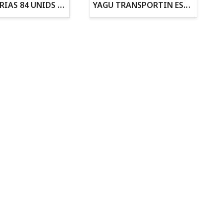
ZANAHORIAS 84 UNIDS EN DISPLAY
YAGU TRANSPORTIN ESPUMA CAMUFLAJE Nº1 36x30x28
Todo para tu gato
Todo para tus
Reptiles y Anfibios