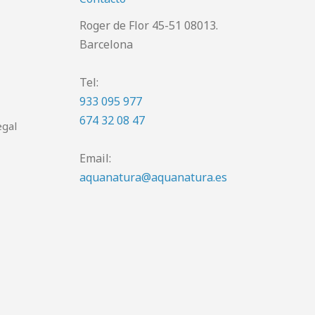
Roger de Flor 45-51 08013.
Barcelona
Tel:
933 095 977
674 32 08 47
egal
Email:
aquanatura@aquanatura.es