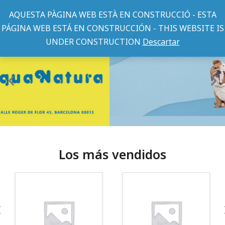
AQUESTA PÀGINA WEB ESTÀ EN CONSTRUCCIÓ - ESTA
PÁGINA WEB ESTÁ EN CONSTRUCCIÓN - THIS WEBSITE IS
UNDER CONSTRUCTION
Descartar
Los más vendidos
¡Somos Aquanatura!