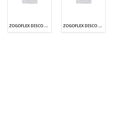
· Tienda especializada en mascotas
· Tenemos criadero propio con Núcleo Zoológico
·30 años de experiencia en el sector
· Cachorros supervisados por equipo veterinario
· Asesoramiento profesional personalizado
ZOGOFLEX DISCO ZISC MINI (16CM) FLUORESCENTE
ZOGOFLEX DISCO ZISC L (21.6CM) FLUORESCENTE
Todo para tu perro