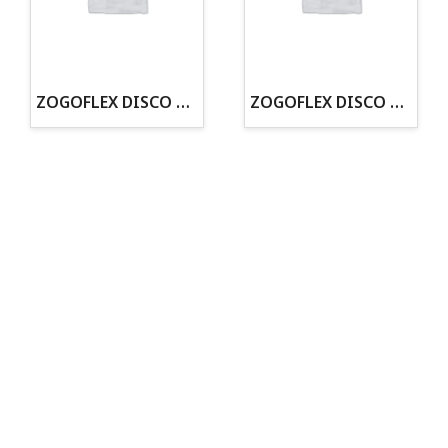
· Tienda especializada en mascotas
· Tenemos criadero propio con Núcleo Zoológico
·30 años de experiencia en el sector
· Cachorros supervisados por equipo veterinario
· Asesoramiento profesional personalizado
ZOGOFLEX DISCO ZISC MINI (16CM) FLUORESCENTE
ZOGOFLEX DISCO ZISC L (21.6CM) FLUORESCENTE
Todo para tu perro