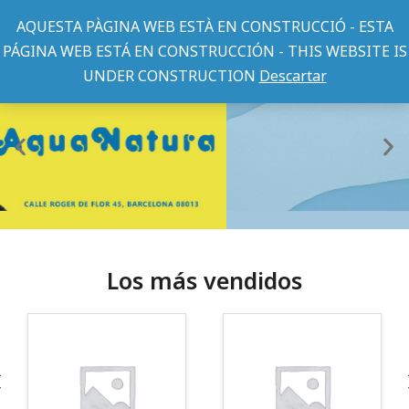
AQUESTA PÀGINA WEB ESTÀ EN CONSTRUCCIÓ - ESTA
PÁGINA WEB ESTÁ EN CONSTRUCCIÓN - THIS WEBSITE IS
UNDER CONSTRUCTION
Descartar
Los más vendidos
¡Somos Aquanatura!