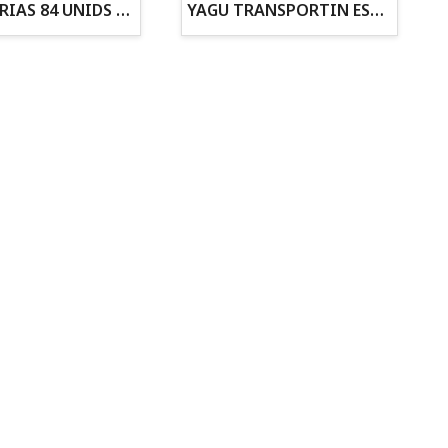
ZANAHORIAS 84 UNIDS EN DISPLAY
YAGU TRANSPORTIN ESPUMA CAMUFLAJE Nº1 36x30x28
Todo para tu gato
Todo para tus
Reptiles y Anfibios