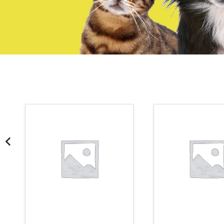
¡Somos Aquanatura!
· Tienda especializada en mascotas
· Tenemos criadero propio con Núcleo Zoológico
·30 años de experiencia en el sector