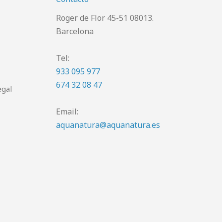
Roger de Flor 45-51 08013.
Barcelona
Tel:
933 095 977
674 32 08 47
egal
Email:
aquanatura@aquanatura.es