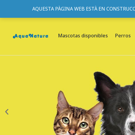
AQUESTA PÀGINA WEB ESTÀ EN CONSTRUCC
933095977
-
933152057
-
933103463
- C/ de Roger de Fl
Mascotas disponibles
Perros