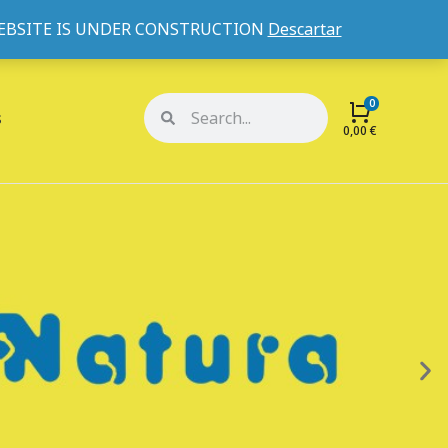
WEBSITE IS UNDER CONSTRUCTION
Descartar
Mi cuenta
Mis pedidos
s
0,00
€