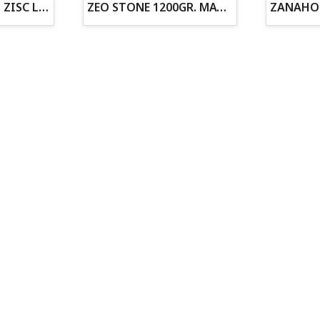
ZOGOFLEX DISCO ZISC L (21.6CM) FLUORESCENTE
ZEO STONE 1200GR. MATERIAL FILTRANTE