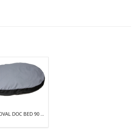
COJIN, OVAL DOC BED 90 X 66 X 10CM GRIS/NEGRO, 95°