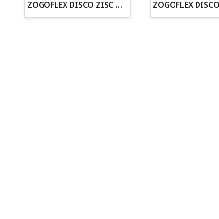
· Cachorros supervisados por equipo veterinario
ZOGOFLEX DISCO ZISC MINI (16CM) FLUORESCENTE
· Asesoramiento profesional personalizado
Todo para tu perro
Todo para tus peces