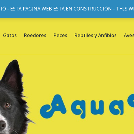
IÓ - ESTA PÁGINA WEB ESTÁ EN CONSTRUCCIÓN - THIS 
or, 45, L'Eixample, 08013 Barcelona |
Sobre nosotros
Gatos
Roedores
Peces
Reptiles y Anfibios
Ave