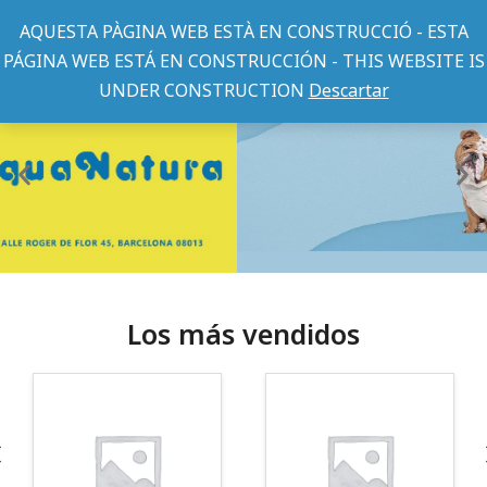
AQUESTA PÀGINA WEB ESTÀ EN CONSTRUCCIÓ - ESTA
PÁGINA WEB ESTÁ EN CONSTRUCCIÓN - THIS WEBSITE IS
UNDER CONSTRUCTION
Descartar
Los más vendidos
¡Somos Aquanatura!