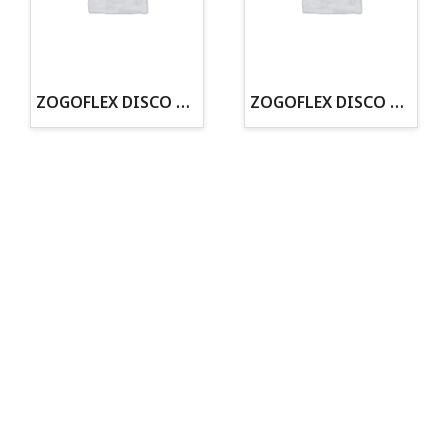
· Tienda especializada en mascotas
· Tenemos criadero propio con Núcleo Zoológico
·30 años de experiencia en el sector
· Cachorros supervisados por equipo veterinario
· Asesoramiento profesional personalizado
ZOGOFLEX DISCO ZISC MINI (16CM) FLUORESCENTE
ZOGOFLEX DISCO ZISC L (21.6CM) FLUORESCENTE
Todo para tu perro