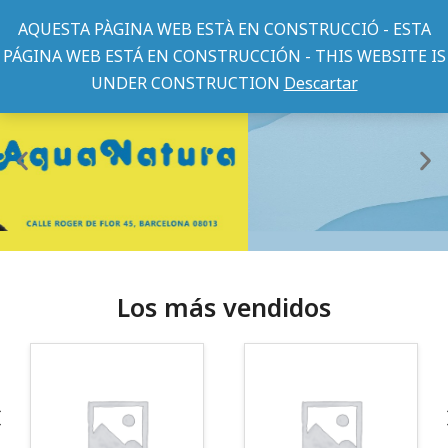
AQUESTA PÀGINA WEB ESTÀ EN CONSTRUCCIÓ - ESTA
PÁGINA WEB ESTÁ EN CONSTRUCCIÓN - THIS WEBSITE IS
UNDER CONSTRUCTION
Descartar
Los más vendidos
¡Somos Aquanatura!