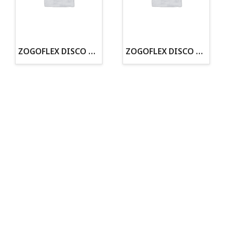
· Tienda especializada en mascotas
· Tenemos criadero propio con Núcleo Zoológico
·30 años de experiencia en el sector
· Cachorros supervisados por equipo veterinario
· Asesoramiento profesional personalizado
ZOGOFLEX DISCO ZISC MINI (16CM) FLUORESCENTE
ZOGOFLEX DISCO ZISC L (21.6CM) FLUORESCENTE
Todo para tu perro