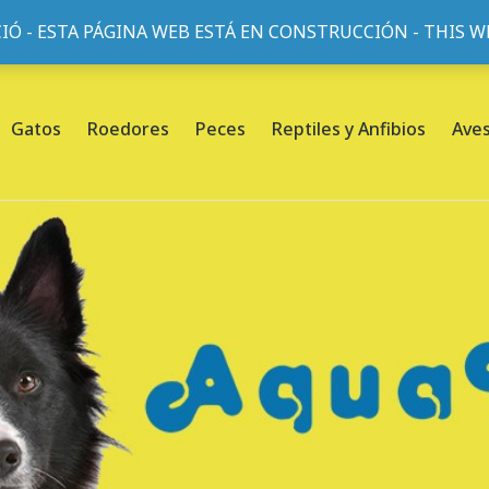
IÓ - ESTA PÁGINA WEB ESTÁ EN CONSTRUCCIÓN - THIS 
or, 45, L'Eixample, 08013 Barcelona |
Sobre nosotros
Gatos
Roedores
Peces
Reptiles y Anfibios
Ave