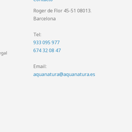
Roger de Flor 45-51 08013.
Barcelona
Tel:
933 095 977
674 32 08 47
egal
Email:
aquanatura@aquanatura.es