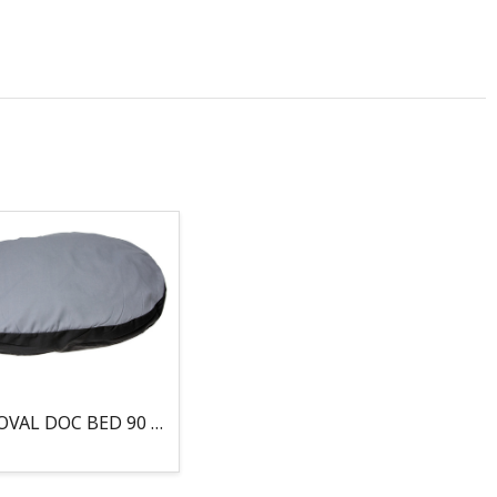
COJIN, OVAL DOC BED 90 X 66 X 10CM GRIS/NEGRO, 95°