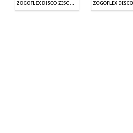
· Cachorros supervisados por equipo veterinario
ZOGOFLEX DISCO ZISC MINI (16CM) FLUORESCENTE
· Asesoramiento profesional personalizado
Todo para tu perro
Todo para tus peces