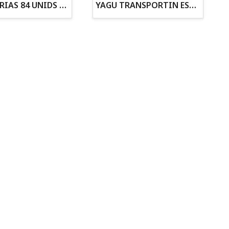
ZANAHORIAS 84 UNIDS EN DISPLAY
YAGU TRANSPORTIN ESPUMA CAMUFLAJE Nº1 36x30x28
Todo para tu gato
Todo para tus
Reptiles y Anfibios