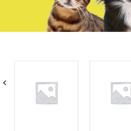
¡Somos Aquanatura!
· Tienda especializada en mascotas
· Tenemos criadero propio con Núcleo Zoológico
·30 años de experiencia en el sector