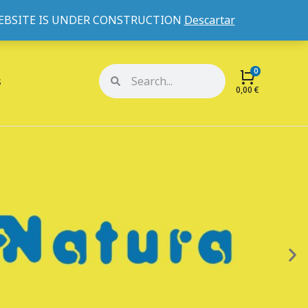
WEBSITE IS UNDER CONSTRUCTION
Descartar
Mi cuenta
Mis pedidos
s
0,00
€