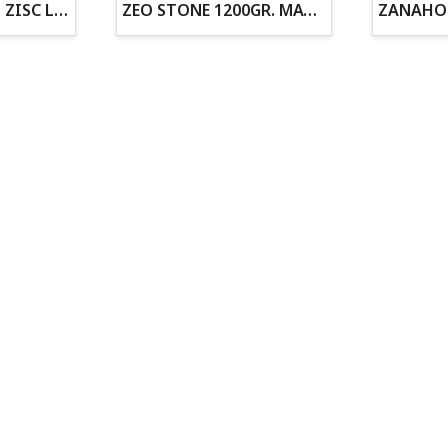
ZOGOFLEX DISCO ZISC L (21.6CM) FLUORESCENTE
ZEO STONE 1200GR. MATERIAL FILTRANTE