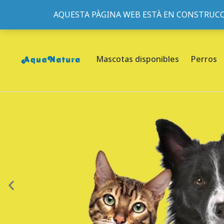
AQUESTA PÀGINA WEB ESTÀ EN CONSTRUCC
933095977
-
933152057
-
933103463
- C/ de Roger de Fl
Mascotas disponibles
Perros