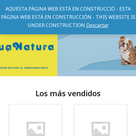
AQUESTA PÀGINA WEB ESTÀ EN CONSTRUCCIÓ - ESTA
PÁGINA WEB ESTÁ EN CONSTRUCCIÓN - THIS WEBSITE IS
UNDER CONSTRUCTION
Descartar
Los más vendidos
¡Somos Aquanatura!
· Tienda especializada en mascotas