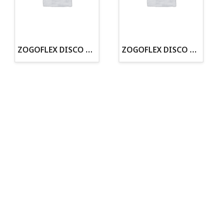
· Tenemos criadero propio con Núcleo Zoológico
·30 años de experiencia en el sector
· Cachorros supervisados por equipo veterinario
· Asesoramiento profesional personalizado
ZOGOFLEX DISCO ZISC MINI (16CM) FLUORESCENTE
ZOGOFLEX DISCO ZISC L (21.6CM) FLUORESCENTE
Todo para tu perro