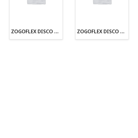
· Tienda especializada en mascotas
· Tenemos criadero propio con Núcleo Zoológico
·30 años de experiencia en el sector
· Cachorros supervisados por equipo veterinario
· Asesoramiento profesional personalizado
ZOGOFLEX DISCO ZISC MINI (16CM) FLUORESCENTE
ZOGOFLEX DISCO ZISC L (21.6CM) FLUORESCENTE
Todo para tu perro