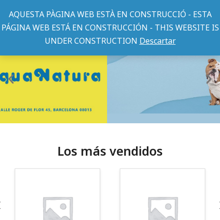
AQUESTA PÀGINA WEB ESTÀ EN CONSTRUCCIÓ - ESTA
PÁGINA WEB ESTÁ EN CONSTRUCCIÓN - THIS WEBSITE IS
UNDER CONSTRUCTION
Descartar
Los más vendidos
¡Somos Aquanatura!