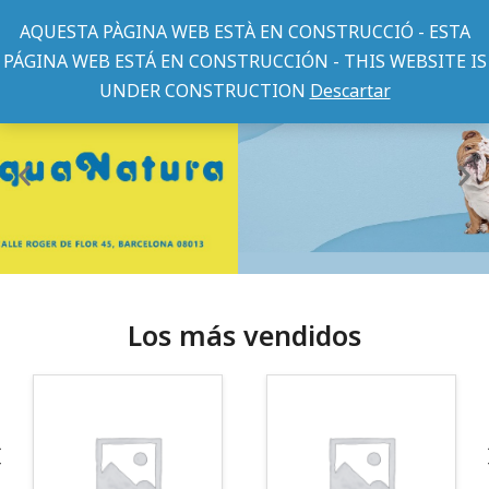
AQUESTA PÀGINA WEB ESTÀ EN CONSTRUCCIÓ - ESTA
PÁGINA WEB ESTÁ EN CONSTRUCCIÓN - THIS WEBSITE IS
UNDER CONSTRUCTION
Descartar
Los más vendidos
¡Somos Aquanatura!