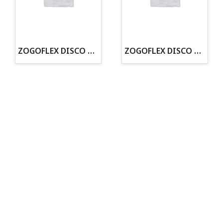
· Tienda especializada en mascotas
· Tenemos criadero propio con Núcleo Zoológico
·30 años de experiencia en el sector
· Cachorros supervisados por equipo veterinario
· Asesoramiento profesional personalizado
ZOGOFLEX DISCO ZISC MINI (16CM) FLUORESCENTE
ZOGOFLEX DISCO ZISC L (21.6CM) FLUORESCENTE
Todo para tu perro