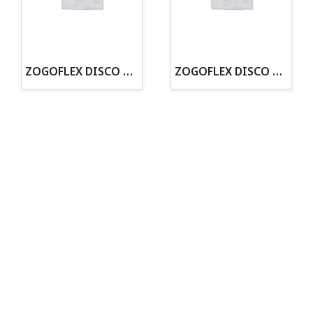
· Tienda especializada en mascotas
· Tenemos criadero propio con Núcleo Zoológico
·30 años de experiencia en el sector
· Cachorros supervisados por equipo veterinario
· Asesoramiento profesional personalizado
ZOGOFLEX DISCO ZISC MINI (16CM) FLUORESCENTE
ZOGOFLEX DISCO ZISC L (21.6CM) FLUORESCENTE
Todo para tu perro