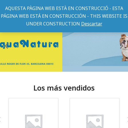
AQUESTA PÀGINA WEB ESTÀ EN CONSTRUCCIÓ - ESTA
PÁGINA WEB ESTÁ EN CONSTRUCCIÓN - THIS WEBSITE IS
UNDER CONSTRUCTION
Descartar
Los más vendidos
¡Somos Aquanatura!