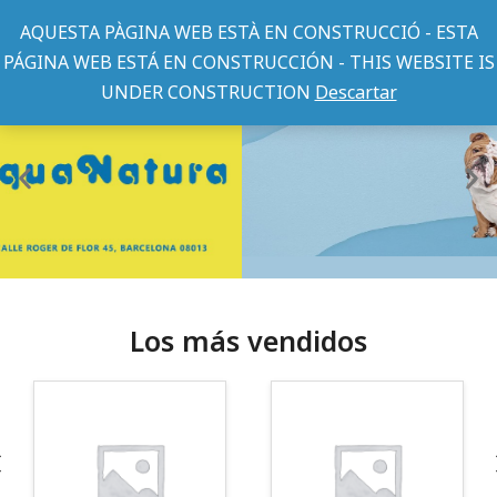
AQUESTA PÀGINA WEB ESTÀ EN CONSTRUCCIÓ - ESTA
PÁGINA WEB ESTÁ EN CONSTRUCCIÓN - THIS WEBSITE IS
UNDER CONSTRUCTION
Descartar
Los más vendidos
¡Somos Aquanatura!