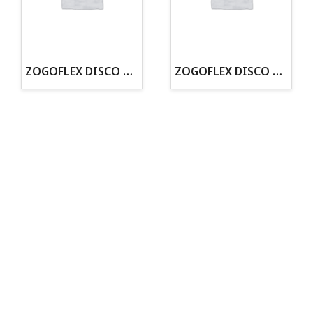
· Tienda especializada en mascotas
· Tenemos criadero propio con Núcleo Zoológico
·30 años de experiencia en el sector
· Cachorros supervisados por equipo veterinario
· Asesoramiento profesional personalizado
ZOGOFLEX DISCO ZISC MINI (16CM) FLUORESCENTE
ZOGOFLEX DISCO ZISC L (21.6CM) FLUORESCENTE
Todo para tu perro