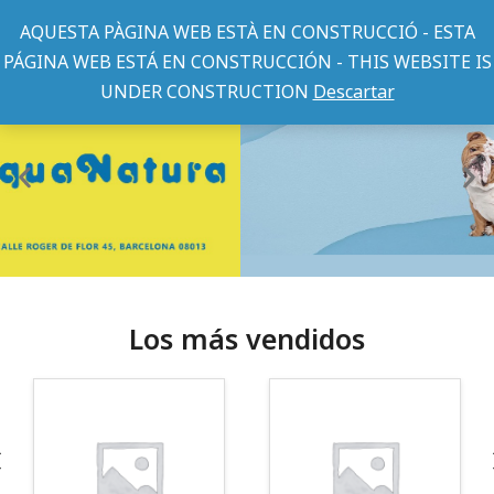
AQUESTA PÀGINA WEB ESTÀ EN CONSTRUCCIÓ - ESTA
PÁGINA WEB ESTÁ EN CONSTRUCCIÓN - THIS WEBSITE IS
UNDER CONSTRUCTION
Descartar
Los más vendidos
¡Somos Aquanatura!