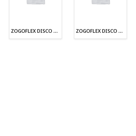
· Tienda especializada en mascotas
· Tenemos criadero propio con Núcleo Zoológico
·30 años de experiencia en el sector
· Cachorros supervisados por equipo veterinario
· Asesoramiento profesional personalizado
ZOGOFLEX DISCO ZISC MINI (16CM) FLUORESCENTE
ZOGOFLEX DISCO ZISC L (21.6CM) FLUORESCENTE
Todo para tu perro