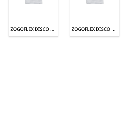
· Tenemos criadero propio con Núcleo Zoológico
·30 años de experiencia en el sector
· Cachorros supervisados por equipo veterinario
· Asesoramiento profesional personalizado
ZOGOFLEX DISCO ZISC MINI (16CM) FLUORESCENTE
ZOGOFLEX DISCO ZISC L (21.6CM) FLUORESCENTE
Todo para tu perro