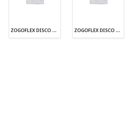
· Tenemos criadero propio con Núcleo Zoológico
·30 años de experiencia en el sector
· Cachorros supervisados por equipo veterinario
· Asesoramiento profesional personalizado
ZOGOFLEX DISCO ZISC MINI (16CM) FLUORESCENTE
ZOGOFLEX DISCO ZISC L (21.6CM) FLUORESCENTE
Todo para tu perro