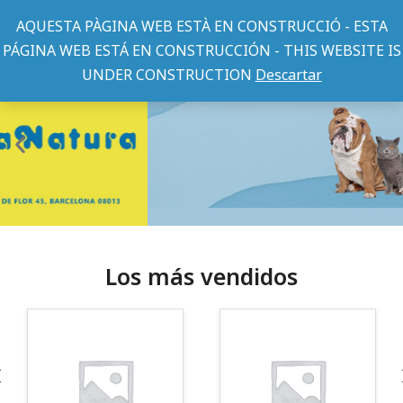
AQUESTA PÀGINA WEB ESTÀ EN CONSTRUCCIÓ - ESTA
PÁGINA WEB ESTÁ EN CONSTRUCCIÓN - THIS WEBSITE IS
UNDER CONSTRUCTION
Descartar
Los más vendidos
¡Somos Aquanatura!
· Tienda especializada en mascotas