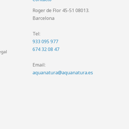
Roger de Flor 45-51 08013.
Barcelona
Tel:
933 095 977
674 32 08 47
egal
Email:
aquanatura@aquanatura.es