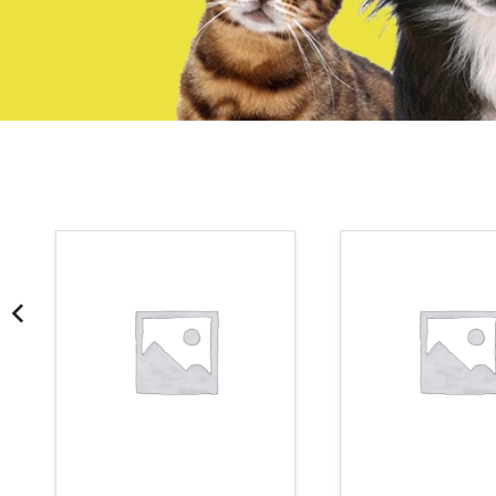
¡Somos Aquanatura!
· Tienda especializada en mascotas
· Tenemos criadero propio con Núcleo Zoológico
·30 años de experiencia en el sector
· Cachorros supervisados por equipo veterinario