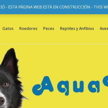
IÓ - ESTA PÁGINA WEB ESTÁ EN CONSTRUCCIÓN - THIS 
or, 45, L'Eixample, 08013 Barcelona |
Sobre nosotros
Gatos
Roedores
Peces
Reptiles y Anfibios
Ave