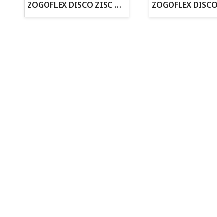
ZOGOFLEX DISCO ZISC MINI (16CM) FLUORESCENTE
· Asesoramiento profesional personalizado
Todo para tu perro
Todo para tus peces