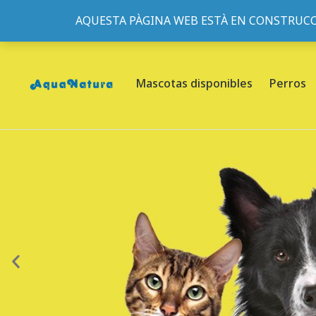
AQUESTA PÀGINA WEB ESTÀ EN CONSTRUCC
933095977
-
933152057
-
933103463
- C/ de Roger de Fl
Mascotas disponibles
Perros