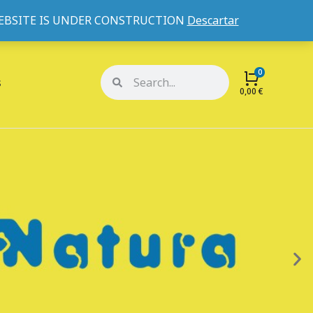
WEBSITE IS UNDER CONSTRUCTION
Descartar
Mi cuenta
Mis pedidos
s
0,00
€