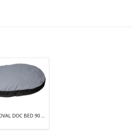
COJIN, OVAL DOC BED 90 X 66 X 10CM GRIS/NEGRO, 95°