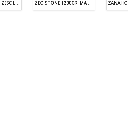
ZOGOFLEX DISCO ZISC L (21.6CM) FLUORESCENTE
ZEO STONE 1200GR. MATERIAL FILTRANTE