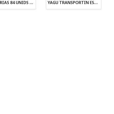
ZANAHORIAS 84 UNIDS EN DISPLAY
YAGU TRANSPORTIN ESPUMA CAMUFLAJE Nº1 36x30x28
Todo para tu gato
Todo para tus
Reptiles y Anfibios