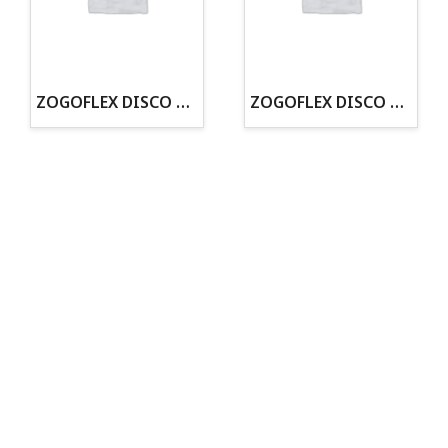
· Cachorros supervisados por equipo veterinario
· Asesoramiento profesional personalizado
ZOGOFLEX DISCO ZISC MINI (16CM) FLUORESCENTE
ZOGOFLEX DISCO ZISC L (21.6CM) FLUORESCENTE
Todo para tu perro