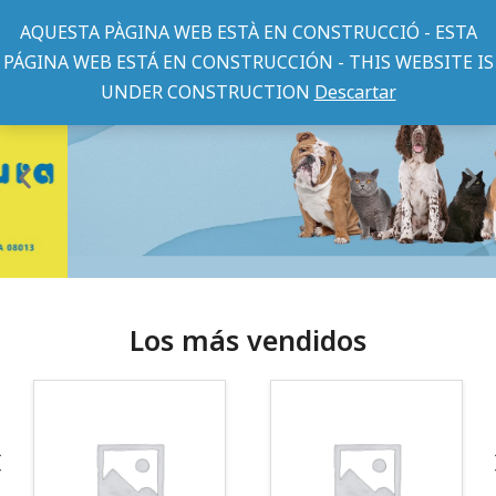
AQUESTA PÀGINA WEB ESTÀ EN CONSTRUCCIÓ - ESTA
PÁGINA WEB ESTÁ EN CONSTRUCCIÓN - THIS WEBSITE IS
UNDER CONSTRUCTION
Descartar
Los más vendidos
¡Somos Aquanatura!
· Tienda especializada en mascotas
· Tenemos criadero propio con Núcleo Zoológico
·30 años de experiencia en el sector