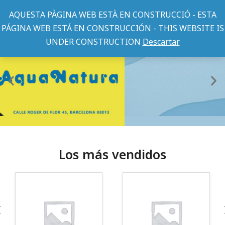
AQUESTA PÀGINA WEB ESTÀ EN CONSTRUCCIÓ - ESTA
PÁGINA WEB ESTÁ EN CONSTRUCCIÓN - THIS WEBSITE IS
UNDER CONSTRUCTION
Descartar
Los más vendidos
¡Somos Aquanatura!