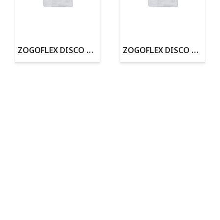
· Tienda especializada en mascotas
· Tenemos criadero propio con Núcleo Zoológico
·30 años de experiencia en el sector
· Cachorros supervisados por equipo veterinario
· Asesoramiento profesional personalizado
ZOGOFLEX DISCO ZISC MINI (16CM) FLUORESCENTE
ZOGOFLEX DISCO ZISC L (21.6CM) FLUORESCENTE
Todo para tu perro