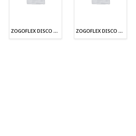
· Tienda especializada en mascotas
· Tenemos criadero propio con Núcleo Zoológico
·30 años de experiencia en el sector
· Cachorros supervisados por equipo veterinario
· Asesoramiento profesional personalizado
ZOGOFLEX DISCO ZISC MINI (16CM) FLUORESCENTE
ZOGOFLEX DISCO ZISC L (21.6CM) FLUORESCENTE
Todo para tu perro