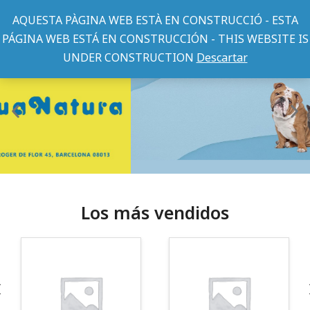
AQUESTA PÀGINA WEB ESTÀ EN CONSTRUCCIÓ - ESTA
PÁGINA WEB ESTÁ EN CONSTRUCCIÓN - THIS WEBSITE IS
UNDER CONSTRUCTION
Descartar
Los más vendidos
¡Somos Aquanatura!