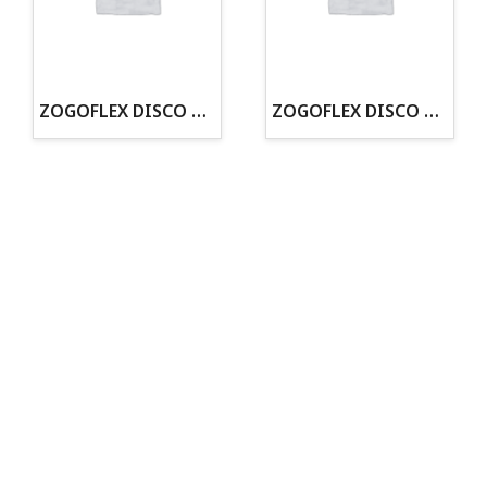
· Tenemos criadero propio con Núcleo Zoológico
·30 años de experiencia en el sector
· Cachorros supervisados por equipo veterinario
· Asesoramiento profesional personalizado
ZOGOFLEX DISCO ZISC MINI (16CM) FLUORESCENTE
ZOGOFLEX DISCO ZISC L (21.6CM) FLUORESCENTE
Todo para tu perro