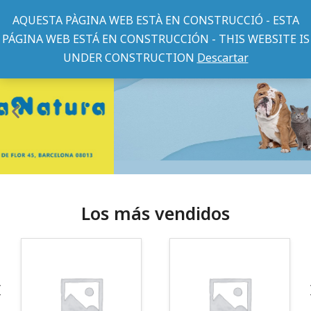
AQUESTA PÀGINA WEB ESTÀ EN CONSTRUCCIÓ - ESTA
PÁGINA WEB ESTÁ EN CONSTRUCCIÓN - THIS WEBSITE IS
UNDER CONSTRUCTION
Descartar
Los más vendidos
¡Somos Aquanatura!
· Tienda especializada en mascotas