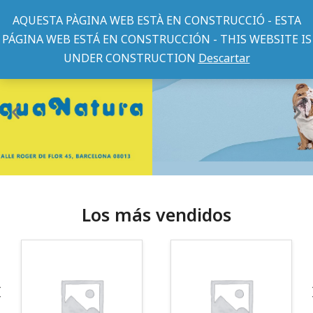
AQUESTA PÀGINA WEB ESTÀ EN CONSTRUCCIÓ - ESTA
PÁGINA WEB ESTÁ EN CONSTRUCCIÓN - THIS WEBSITE IS
UNDER CONSTRUCTION
Descartar
Los más vendidos
¡Somos Aquanatura!