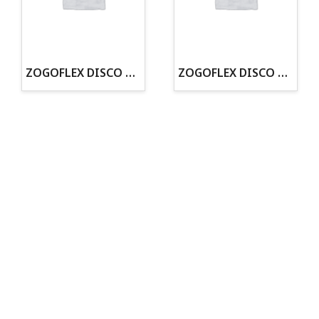
· Tienda especializada en mascotas
· Tenemos criadero propio con Núcleo Zoológico
·30 años de experiencia en el sector
· Cachorros supervisados por equipo veterinario
· Asesoramiento profesional personalizado
ZOGOFLEX DISCO ZISC MINI (16CM) FLUORESCENTE
ZOGOFLEX DISCO ZISC L (21.6CM) FLUORESCENTE
Todo para tu perro