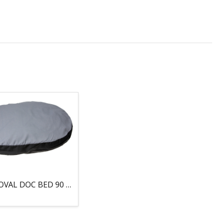
COJIN, OVAL DOC BED 90 X 66 X 10CM GRIS/NEGRO, 95°