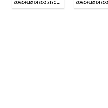
· Asesoramiento profesional personalizado
ZOGOFLEX DISCO ZISC MINI (16CM) FLUORESCENTE
Todo para tu perro
Todo para tus peces