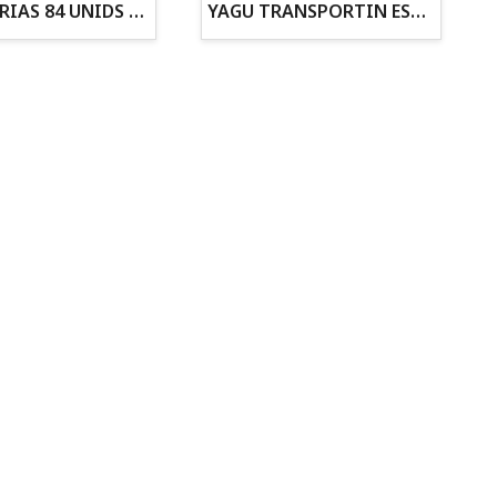
ZANAHORIAS 84 UNIDS EN DISPLAY
YAGU TRANSPORTIN ESPUMA CAMUFLAJE Nº1 36x30x28
Todo para tu gato
Todo para tus
Reptiles y Anfibios