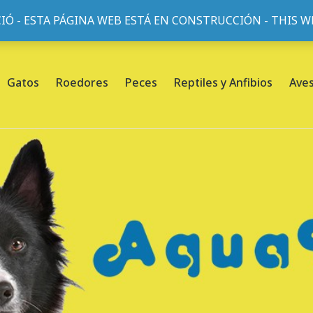
IÓ - ESTA PÁGINA WEB ESTÁ EN CONSTRUCCIÓN - THIS 
or, 45, L'Eixample, 08013 Barcelona |
Sobre nosotros
Gatos
Roedores
Peces
Reptiles y Anfibios
Ave