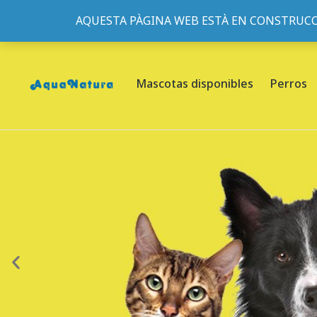
AQUESTA PÀGINA WEB ESTÀ EN CONSTRUCC
933095977
-
933152057
-
933103463
- C/ de Roger de Fl
Mascotas disponibles
Perros