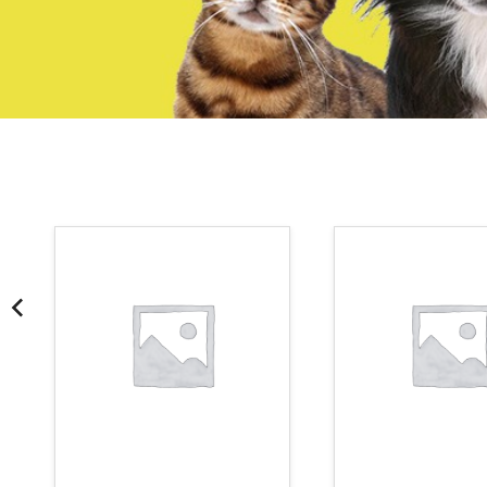
¡Somos Aquanatura!
· Tienda especializada en mascotas
· Tenemos criadero propio con Núcleo Zoológico
·30 años de experiencia en el sector
· Cachorros supervisados por equipo veterinario