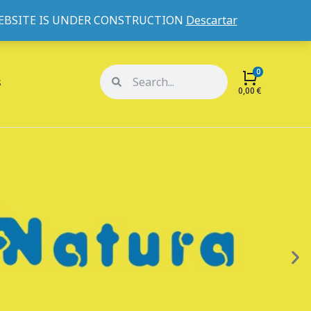
WEBSITE IS UNDER CONSTRUCTION
Descartar
Mi cuenta
Mis pedidos
s
0,00
€