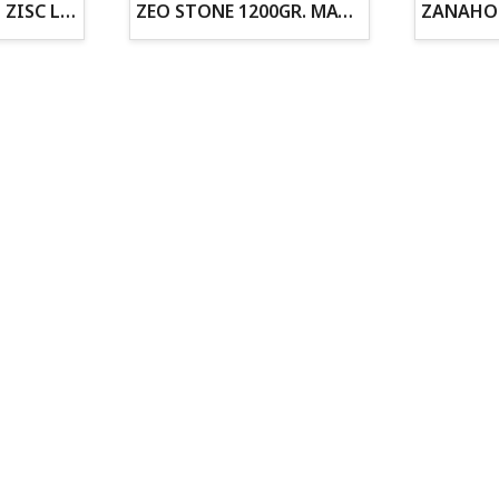
ZOGOFLEX DISCO ZISC L (21.6CM) FLUORESCENTE
ZEO STONE 1200GR. MATERIAL FILTRANTE