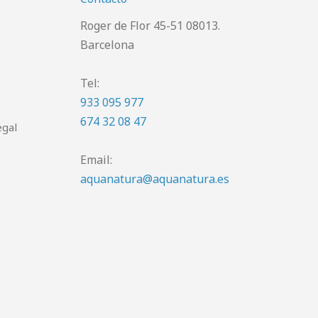
Roger de Flor 45-51 08013.
Barcelona
Tel:
933 095 977
674 32 08 47
egal
Email:
aquanatura@aquanatura.es