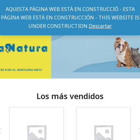
AQUESTA PÀGINA WEB ESTÀ EN CONSTRUCCIÓ - ESTA
PÁGINA WEB ESTÁ EN CONSTRUCCIÓN - THIS WEBSITE IS
UNDER CONSTRUCTION
Descartar
Los más vendidos
¡Somos Aquanatura!
· Tienda especializada en mascotas