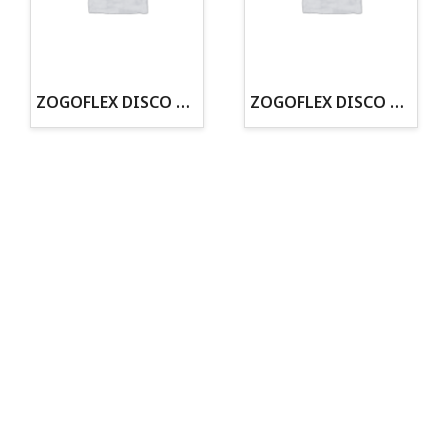
· Tenemos criadero propio con Núcleo Zoológico
·30 años de experiencia en el sector
· Cachorros supervisados por equipo veterinario
· Asesoramiento profesional personalizado
ZOGOFLEX DISCO ZISC MINI (16CM) FLUORESCENTE
ZOGOFLEX DISCO ZISC L (21.6CM) FLUORESCENTE
Todo para tu perro