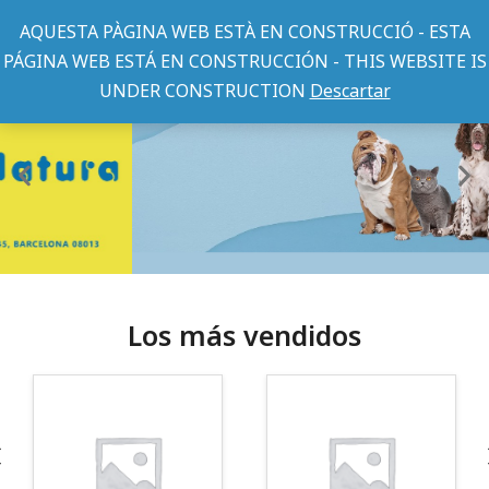
AQUESTA PÀGINA WEB ESTÀ EN CONSTRUCCIÓ - ESTA
PÁGINA WEB ESTÁ EN CONSTRUCCIÓN - THIS WEBSITE IS
UNDER CONSTRUCTION
Descartar
Los más vendidos
¡Somos Aquanatura!
· Tienda especializada en mascotas