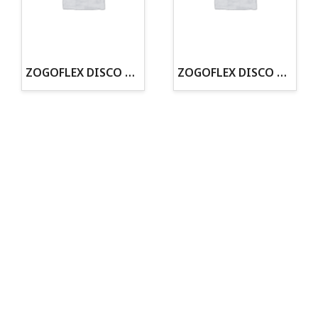
· Tenemos criadero propio con Núcleo Zoológico
·30 años de experiencia en el sector
· Cachorros supervisados por equipo veterinario
· Asesoramiento profesional personalizado
ZOGOFLEX DISCO ZISC MINI (16CM) FLUORESCENTE
ZOGOFLEX DISCO ZISC L (21.6CM) FLUORESCENTE
Todo para tu perro