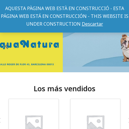
AQUESTA PÀGINA WEB ESTÀ EN CONSTRUCCIÓ - ESTA
PÁGINA WEB ESTÁ EN CONSTRUCCIÓN - THIS WEBSITE IS
UNDER CONSTRUCTION
Descartar
Los más vendidos
¡Somos Aquanatura!