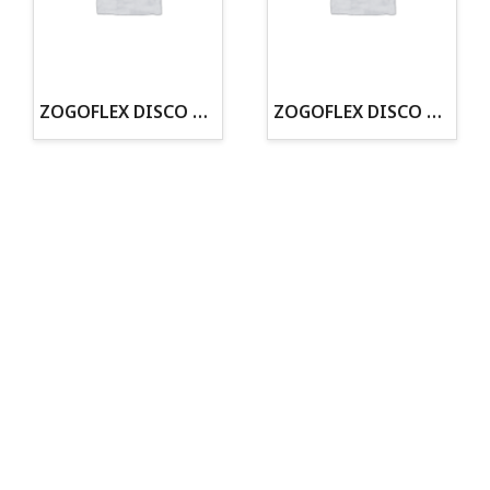
· Tienda especializada en mascotas
· Tenemos criadero propio con Núcleo Zoológico
·30 años de experiencia en el sector
· Cachorros supervisados por equipo veterinario
· Asesoramiento profesional personalizado
ZOGOFLEX DISCO ZISC MINI (16CM) FLUORESCENTE
ZOGOFLEX DISCO ZISC L (21.6CM) FLUORESCENTE
Todo para tu perro