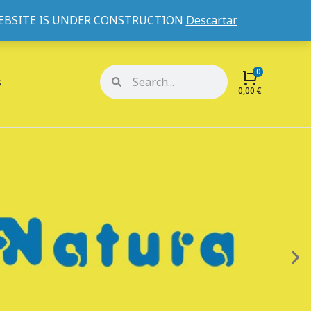
WEBSITE IS UNDER CONSTRUCTION
Descartar
Mi cuenta
Mis pedidos
s
0,00
€