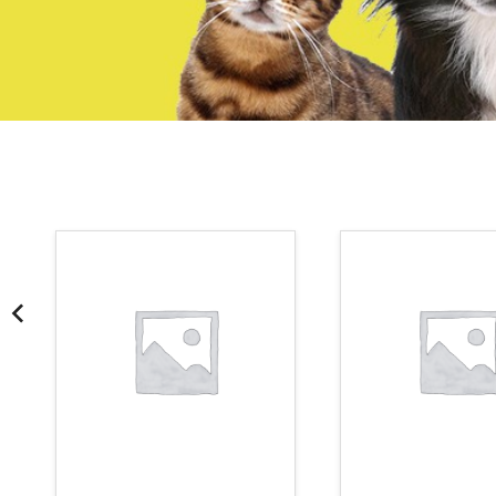
¡Somos Aquanatura!
· Tienda especializada en mascotas
· Tenemos criadero propio con Núcleo Zoológico
·30 años de experiencia en el sector
· Cachorros supervisados por equipo veterinario
· Asesoramiento profesional personalizado