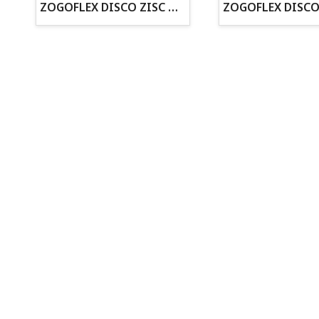
ZOGOFLEX DISCO ZISC MINI (16CM) FLUORESCENTE
Todo para tu perro
Todo para tus peces