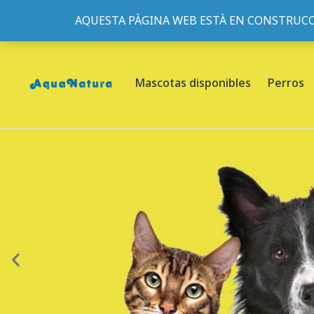
AQUESTA PÀGINA WEB ESTÀ EN CONSTRUCC
933095977
-
933152057
-
933103463
- C/ de Roger de Fl
Mascotas disponibles
Perros