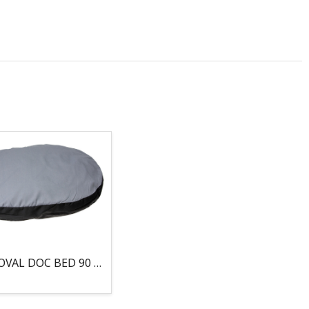
COJIN, OVAL DOC BED 90 X 66 X 10CM GRIS/NEGRO, 95°