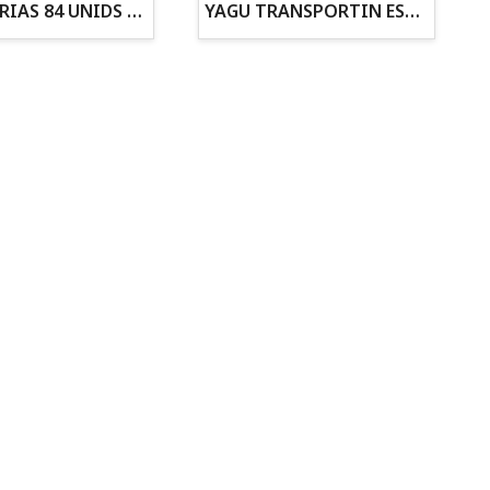
ZANAHORIAS 84 UNIDS EN DISPLAY
YAGU TRANSPORTIN ESPUMA CAMUFLAJE Nº1 36x30x28
Todo para tu gato
Todo para tus
Reptiles y Anfibios