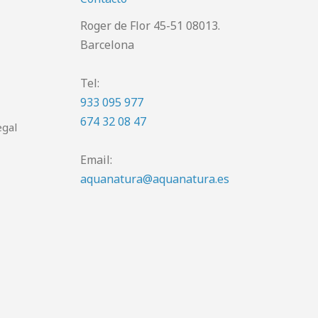
Roger de Flor 45-51 08013.
Barcelona
Tel:
933 095 977
674 32 08 47
egal
Email:
aquanatura@aquanatura.es