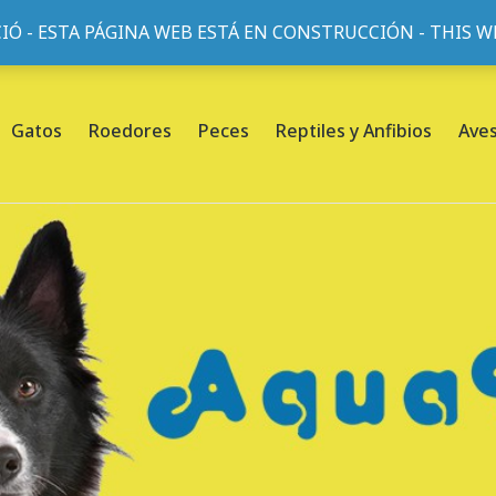
IÓ - ESTA PÁGINA WEB ESTÁ EN CONSTRUCCIÓN - THIS 
or, 45, L'Eixample, 08013 Barcelona |
Sobre nosotros
Gatos
Roedores
Peces
Reptiles y Anfibios
Ave