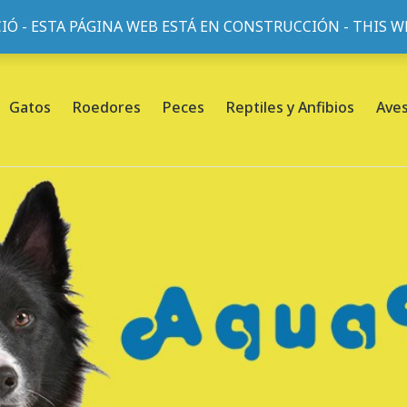
IÓ - ESTA PÁGINA WEB ESTÁ EN CONSTRUCCIÓN - THIS 
or, 45, L'Eixample, 08013 Barcelona |
Sobre nosotros
Gatos
Roedores
Peces
Reptiles y Anfibios
Ave