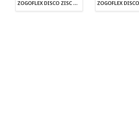
ZOGOFLEX DISCO ZISC MINI (16CM) FLUORESCENTE
· Asesoramiento profesional personalizado
Todo para tu perro
Todo para tus peces