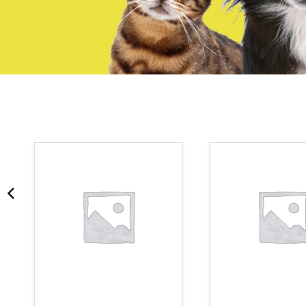
¡Somos Aquanatura!
· Tienda especializada en mascotas
· Tenemos criadero propio con Núcleo Zoológico
·30 años de experiencia en el sector
· Cachorros supervisados por equipo veterinario