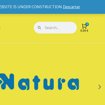
WEBSITE IS UNDER CONSTRUCTION
Descartar
Mi cuenta
Mis pedidos
s
0,00
€