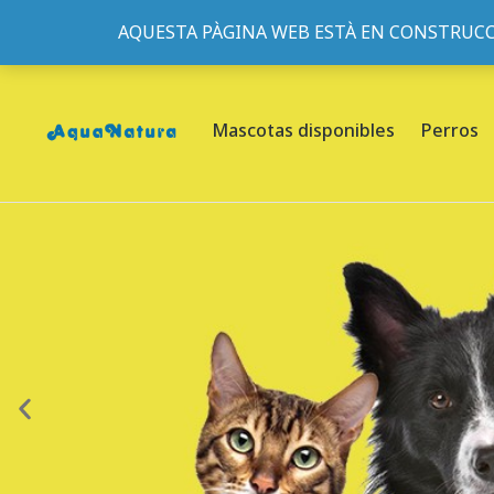
AQUESTA PÀGINA WEB ESTÀ EN CONSTRUCC
933095977
-
933152057
-
933103463
- C/ de Roger de Fl
Mascotas disponibles
Perros