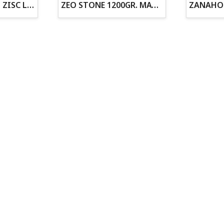
ZOGOFLEX DISCO ZISC L (21.6CM) FLUORESCENTE
ZEO STONE 1200GR. MATERIAL FILTRANTE