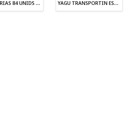
ZANAHORIAS 84 UNIDS EN DISPLAY
YAGU TRANSPORTIN ESPUMA CAMUFLAJE Nº1 36x30x28
Todo para tu gato
Todo para tus
Reptiles y Anfibios