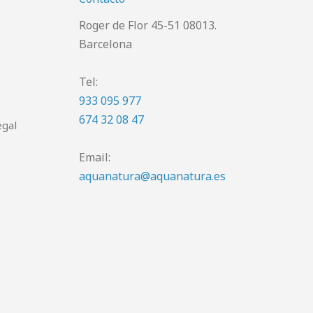
Roger de Flor 45-51 08013.
Barcelona
Tel:
933 095 977
674 32 08 47
egal
Email:
aquanatura@aquanatura.es