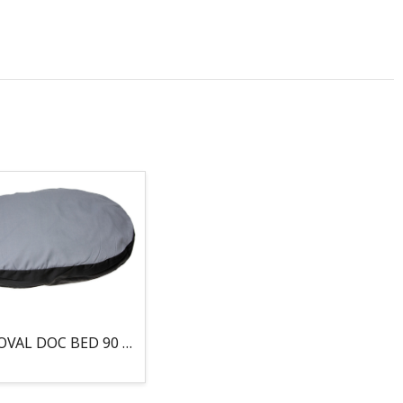
COJIN, OVAL DOC BED 90 X 66 X 10CM GRIS/NEGRO, 95°