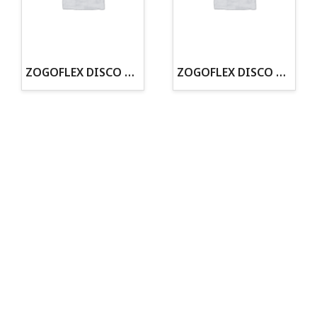
· Tienda especializada en mascotas
· Tenemos criadero propio con Núcleo Zoológico
·30 años de experiencia en el sector
· Cachorros supervisados por equipo veterinario
· Asesoramiento profesional personalizado
ZOGOFLEX DISCO ZISC MINI (16CM) FLUORESCENTE
ZOGOFLEX DISCO ZISC L (21.6CM) FLUORESCENTE
Todo para tu perro