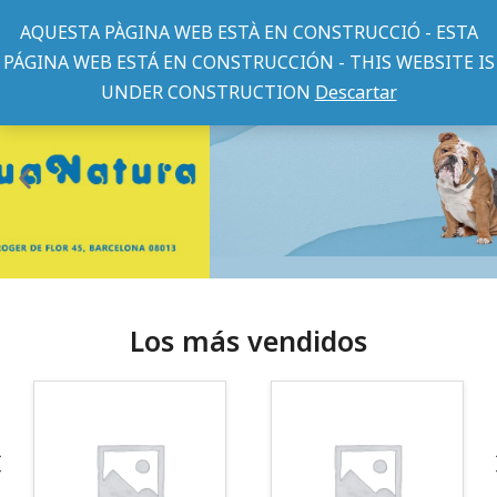
AQUESTA PÀGINA WEB ESTÀ EN CONSTRUCCIÓ - ESTA
PÁGINA WEB ESTÁ EN CONSTRUCCIÓN - THIS WEBSITE IS
UNDER CONSTRUCTION
Descartar
Los más vendidos
¡Somos Aquanatura!