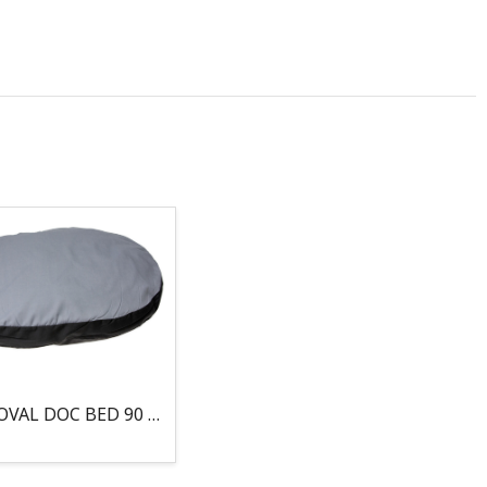
COJIN, OVAL DOC BED 90 X 66 X 10CM GRIS/NEGRO, 95°