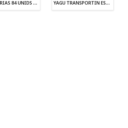
ZANAHORIAS 84 UNIDS EN DISPLAY
YAGU TRANSPORTIN ESPUMA CAMUFLAJE Nº1 36x30x28
Todo para tu gato
Todo para tus
Reptiles y Anfibios