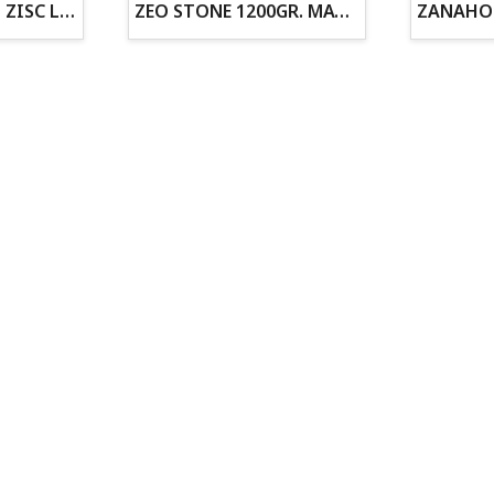
ZOGOFLEX DISCO ZISC L (21.6CM) FLUORESCENTE
ZEO STONE 1200GR. MATERIAL FILTRANTE