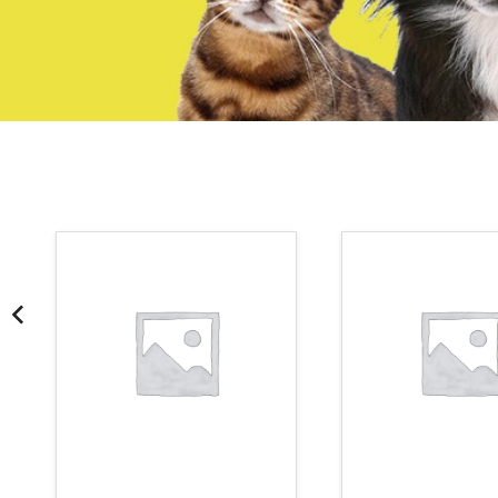
¡Somos Aquanatura!
· Tienda especializada en mascotas
· Tenemos criadero propio con Núcleo Zoológico
·30 años de experiencia en el sector
· Cachorros supervisados por equipo veterinario