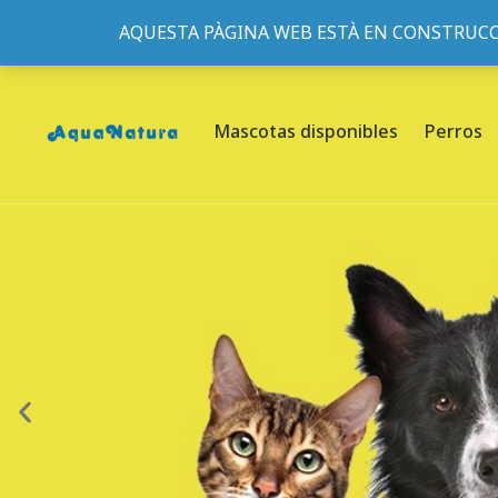
AQUESTA PÀGINA WEB ESTÀ EN CONSTRUCC
933095977
-
933152057
-
933103463
- C/ de Roger de Fl
Mascotas disponibles
Perros