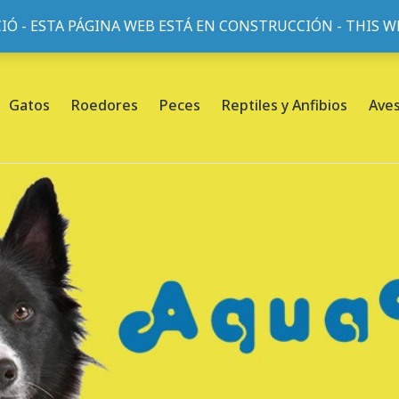
IÓ - ESTA PÁGINA WEB ESTÁ EN CONSTRUCCIÓN - THIS 
or, 45, L'Eixample, 08013 Barcelona |
Sobre nosotros
Gatos
Roedores
Peces
Reptiles y Anfibios
Ave