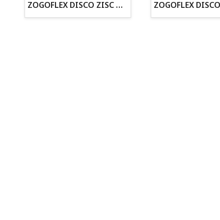
· Asesoramiento profesional personalizado
ZOGOFLEX DISCO ZISC MINI (16CM) FLUORESCENTE
Todo para tu perro
Todo para tus peces