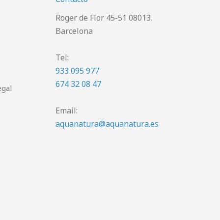
Roger de Flor 45-51 08013.
Barcelona
Tel:
933 095 977
674 32 08 47
egal
Email:
aquanatura@aquanatura.es