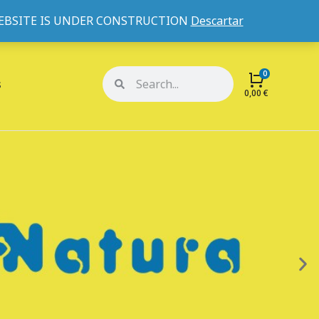
WEBSITE IS UNDER CONSTRUCTION
Descartar
Mi cuenta
Mis pedidos
s
0,00
€