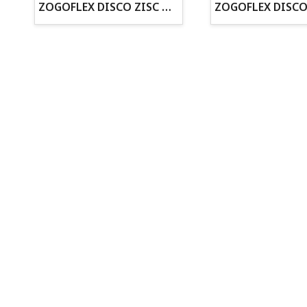
· Cachorros supervisados por equipo veterinario
ZOGOFLEX DISCO ZISC MINI (16CM) FLUORESCENTE
· Asesoramiento profesional personalizado
Todo para tu perro
Todo para tus peces