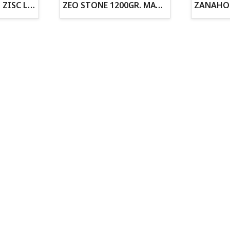
ZOGOFLEX DISCO ZISC L (21.6CM) FLUORESCENTE
ZEO STONE 1200GR. MATERIAL FILTRANTE