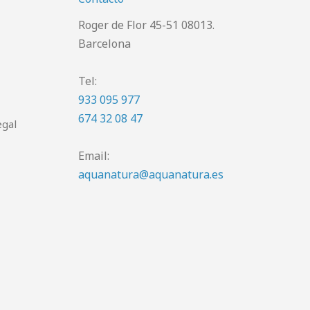
Roger de Flor 45-51 08013.
Barcelona
Tel:
933 095 977
674 32 08 47
egal
Email:
aquanatura@aquanatura.es