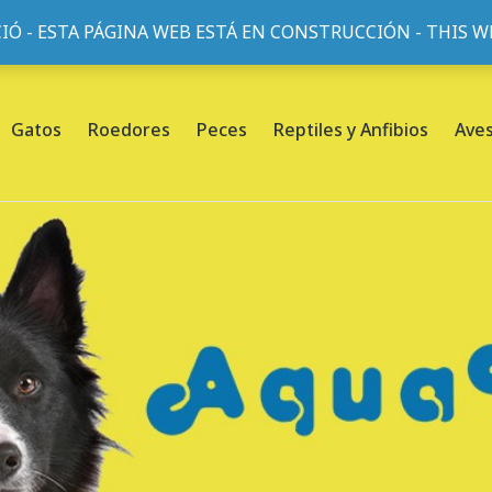
IÓ - ESTA PÁGINA WEB ESTÁ EN CONSTRUCCIÓN - THIS 
or, 45, L'Eixample, 08013 Barcelona |
Sobre nosotros
Gatos
Roedores
Peces
Reptiles y Anfibios
Ave