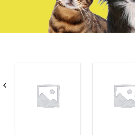
¡Somos Aquanatura!
· Tienda especializada en mascotas
· Tenemos criadero propio con Núcleo Zoológico
·30 años de experiencia en el sector