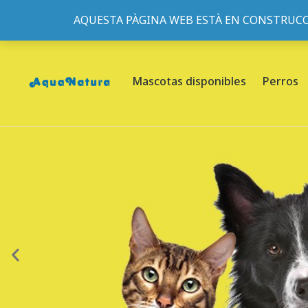
AQUESTA PÀGINA WEB ESTÀ EN CONSTRUCC
933095977
-
933152057
-
933103463
- C/ de Roger de Fl
Mascotas disponibles
Perros