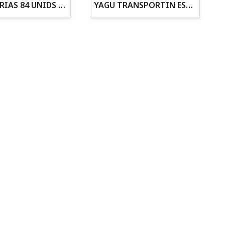
ZANAHORIAS 84 UNIDS EN DISPLAY
YAGU TRANSPORTIN ESPUMA CAMUFLAJE Nº1 36x30x28
Todo para tu gato
Todo para tus
Reptiles y Anfibios