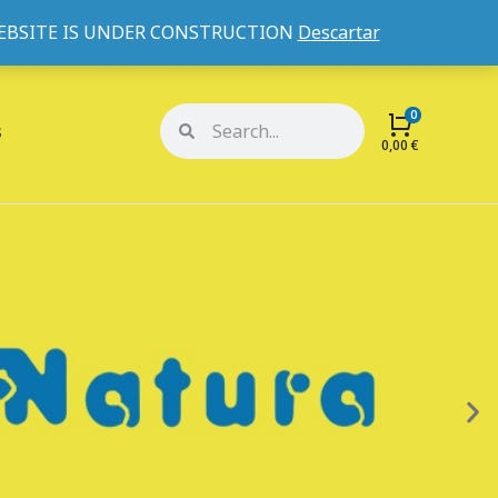
WEBSITE IS UNDER CONSTRUCTION
Descartar
Mi cuenta
Mis pedidos
s
0,00
€