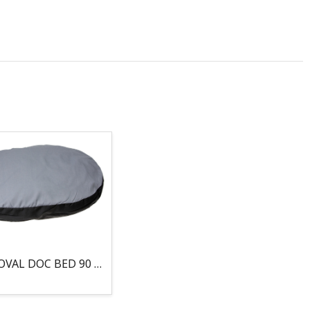
COJIN, OVAL DOC BED 90 X 66 X 10CM GRIS/NEGRO, 95°