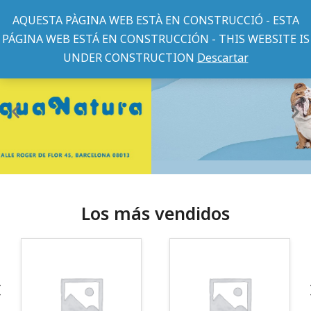
AQUESTA PÀGINA WEB ESTÀ EN CONSTRUCCIÓ - ESTA
PÁGINA WEB ESTÁ EN CONSTRUCCIÓN - THIS WEBSITE IS
UNDER CONSTRUCTION
Descartar
Los más vendidos
¡Somos Aquanatura!