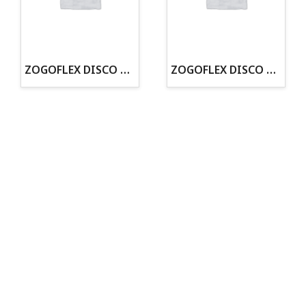
· Tienda especializada en mascotas
· Tenemos criadero propio con Núcleo Zoológico
·30 años de experiencia en el sector
· Cachorros supervisados por equipo veterinario
· Asesoramiento profesional personalizado
ZOGOFLEX DISCO ZISC MINI (16CM) FLUORESCENTE
ZOGOFLEX DISCO ZISC L (21.6CM) FLUORESCENTE
Todo para tu perro