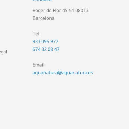
Roger de Flor 45-51 08013.
Barcelona
Tel:
933 095 977
674 32 08 47
egal
Email:
aquanatura@aquanatura.es