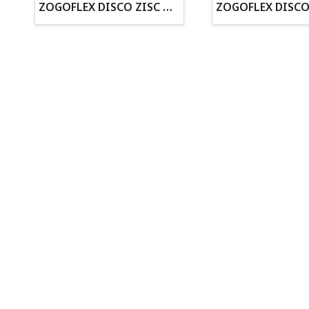
ZOGOFLEX DISCO ZISC MINI (16CM) FLUORESCENTE
Todo para tu perro
Todo para tus peces