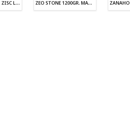
ZOGOFLEX DISCO ZISC L (21.6CM) FLUORESCENTE
ZEO STONE 1200GR. MATERIAL FILTRANTE