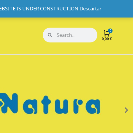
WEBSITE IS UNDER CONSTRUCTION
Descartar
Mi cuenta
Mis pedidos
s
0,00
€