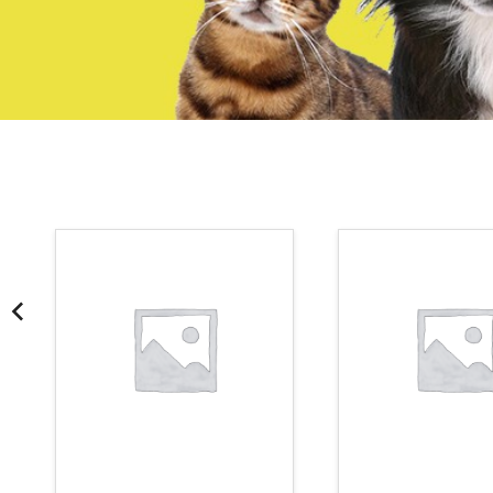
¡Somos Aquanatura!
· Tienda especializada en mascotas
· Tenemos criadero propio con Núcleo Zoológico
·30 años de experiencia en el sector
· Cachorros supervisados por equipo veterinario
· Asesoramiento profesional personalizado