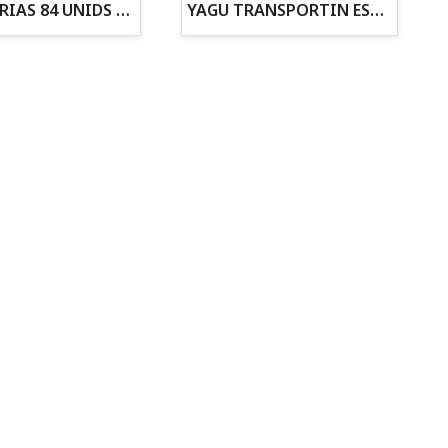
ZANAHORIAS 84 UNIDS EN DISPLAY
YAGU TRANSPORTIN ESPUMA CAMUFLAJE Nº1 36x30x28
Todo para tu gato
Todo para tus
Reptiles y Anfibios