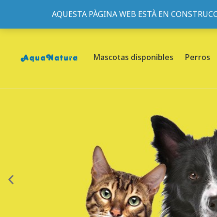
AQUESTA PÀGINA WEB ESTÀ EN CONSTRUCC
933095977
-
933152057
-
933103463
- C/ de Roger de Fl
Mascotas disponibles
Perros