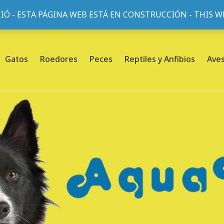
IÓ - ESTA PÁGINA WEB ESTÁ EN CONSTRUCCIÓN - THIS 
or, 45, L'Eixample, 08013 Barcelona |
Sobre nosotros
Gatos
Roedores
Peces
Reptiles y Anfibios
Ave