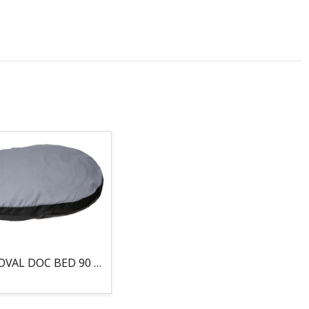
COJIN, OVAL DOC BED 90 X 66 X 10CM GRIS/NEGRO, 95°