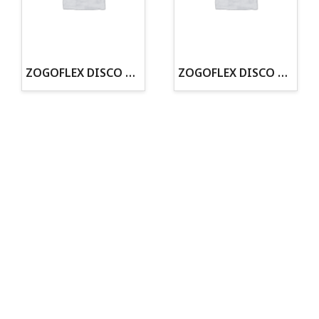
· Tienda especializada en mascotas
· Tenemos criadero propio con Núcleo Zoológico
·30 años de experiencia en el sector
· Cachorros supervisados por equipo veterinario
· Asesoramiento profesional personalizado
ZOGOFLEX DISCO ZISC MINI (16CM) FLUORESCENTE
ZOGOFLEX DISCO ZISC L (21.6CM) FLUORESCENTE
Todo para tu perro