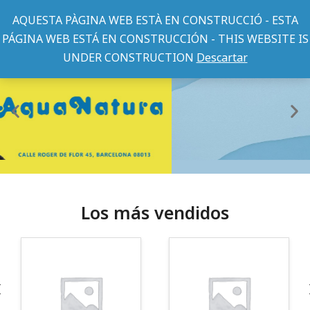
AQUESTA PÀGINA WEB ESTÀ EN CONSTRUCCIÓ - ESTA
PÁGINA WEB ESTÁ EN CONSTRUCCIÓN - THIS WEBSITE IS
UNDER CONSTRUCTION
Descartar
Los más vendidos
¡Somos Aquanatura!