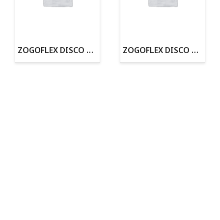
· Tienda especializada en mascotas
· Tenemos criadero propio con Núcleo Zoológico
·30 años de experiencia en el sector
· Cachorros supervisados por equipo veterinario
· Asesoramiento profesional personalizado
ZOGOFLEX DISCO ZISC MINI (16CM) FLUORESCENTE
ZOGOFLEX DISCO ZISC L (21.6CM) FLUORESCENTE
Todo para tu perro