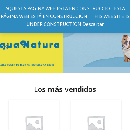
AQUESTA PÀGINA WEB ESTÀ EN CONSTRUCCIÓ - ESTA
PÁGINA WEB ESTÁ EN CONSTRUCCIÓN - THIS WEBSITE IS
UNDER CONSTRUCTION
Descartar
Los más vendidos
¡Somos Aquanatura!