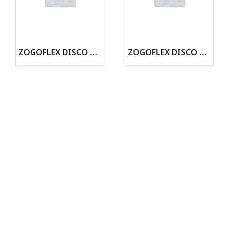
· Tenemos criadero propio con Núcleo Zoológico
·30 años de experiencia en el sector
· Cachorros supervisados por equipo veterinario
· Asesoramiento profesional personalizado
ZOGOFLEX DISCO ZISC MINI (16CM) FLUORESCENTE
ZOGOFLEX DISCO ZISC L (21.6CM) FLUORESCENTE
Todo para tu perro