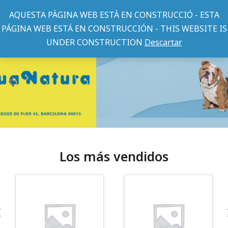
AQUESTA PÀGINA WEB ESTÀ EN CONSTRUCCIÓ - ESTA
PÁGINA WEB ESTÁ EN CONSTRUCCIÓN - THIS WEBSITE IS
UNDER CONSTRUCTION
Descartar
Los más vendidos
¡Somos Aquanatura!
· Tienda especializada en mascotas