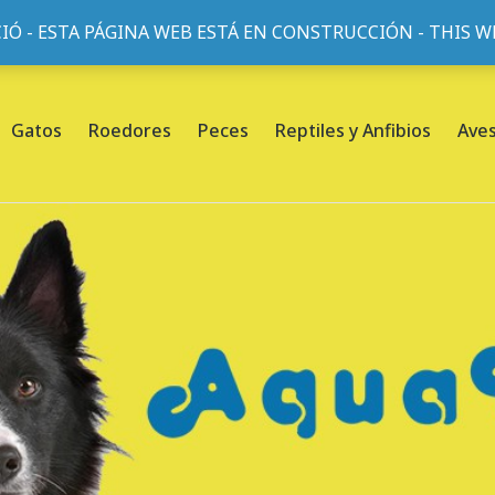
IÓ - ESTA PÁGINA WEB ESTÁ EN CONSTRUCCIÓN - THIS 
or, 45, L'Eixample, 08013 Barcelona |
Sobre nosotros
Gatos
Roedores
Peces
Reptiles y Anfibios
Ave