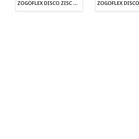
ZOGOFLEX DISCO ZISC MINI (16CM) FLUORESCENTE
· Cachorros supervisados por equipo veterinario
· Asesoramiento profesional personalizado
Todo para tu perro
Todo para tus peces