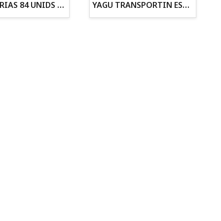
ZANAHORIAS 84 UNIDS EN DISPLAY
YAGU TRANSPORTIN ESPUMA CAMUFLAJE Nº1 36x30x28
Todo para tu gato
Todo para tus
Reptiles y Anfibios