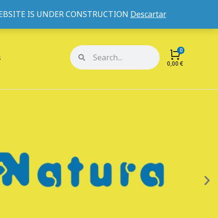
WEBSITE IS UNDER CONSTRUCTION
Descartar
Mi cuenta
Mis pedidos
s
0,00
€