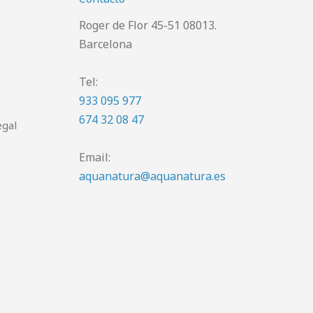
Roger de Flor 45-51 08013.
Barcelona
Tel:
933 095 977
674 32 08 47
egal
Email:
aquanatura@aquanatura.es