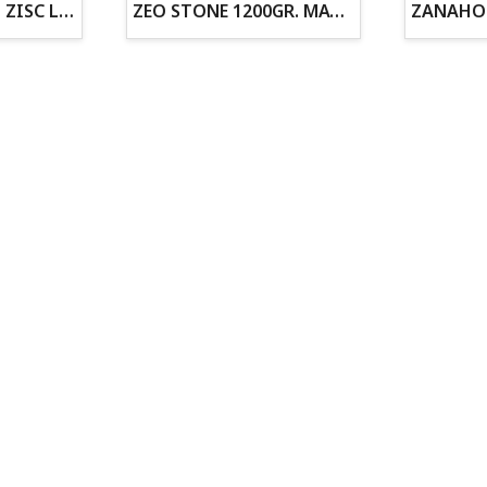
ZOGOFLEX DISCO ZISC L (21.6CM) FLUORESCENTE
ZEO STONE 1200GR. MATERIAL FILTRANTE