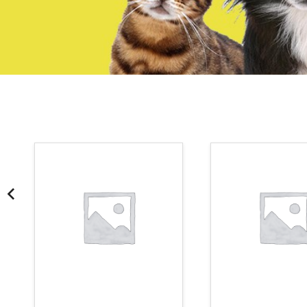
¡Somos Aquanatura!
· Tienda especializada en mascotas
· Tenemos criadero propio con Núcleo Zoológico
·30 años de experiencia en el sector