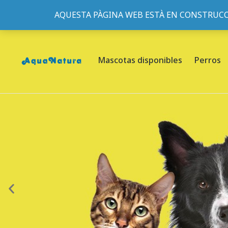
AQUESTA PÀGINA WEB ESTÀ EN CONSTRUCC
933095977
-
933152057
-
933103463
- C/ de Roger de Fl
Mascotas disponibles
Perros