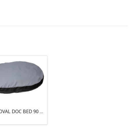
COJIN, OVAL DOC BED 90 X 66 X 10CM GRIS/NEGRO, 95°