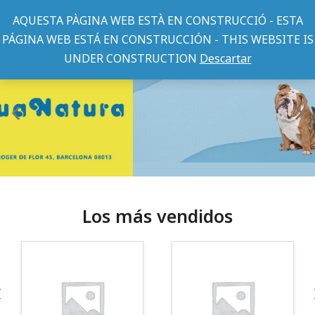
AQUESTA PÀGINA WEB ESTÀ EN CONSTRUCCIÓ - ESTA
PÁGINA WEB ESTÁ EN CONSTRUCCIÓN - THIS WEBSITE IS
UNDER CONSTRUCTION
Descartar
Los más vendidos
¡Somos Aquanatura!