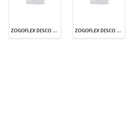
· Tienda especializada en mascotas
· Tenemos criadero propio con Núcleo Zoológico
·30 años de experiencia en el sector
· Cachorros supervisados por equipo veterinario
· Asesoramiento profesional personalizado
ZOGOFLEX DISCO ZISC MINI (16CM) FLUORESCENTE
ZOGOFLEX DISCO ZISC L (21.6CM) FLUORESCENTE
Todo para tu perro